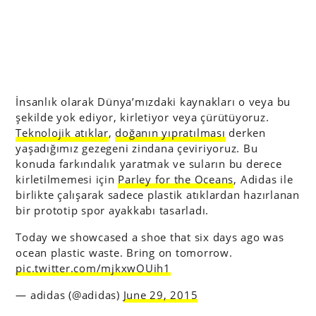
İnsanlık olarak Dünya’mızdaki kaynakları o veya bu
şekilde yok ediyor, kirletiyor veya çürütüyoruz.
Teknolojik atıklar
,
doğanın yıpratılması
derken
yaşadığımız gezegeni zindana çeviriyoruz. Bu
konuda farkındalık yaratmak ve suların bu derece
kirletilmemesi için
Parley for the Oceans
, Adidas ile
birlikte çalışarak sadece plastik atıklardan hazırlanan
bir prototip spor ayakkabı tasarladı.
Today we showcased a shoe that six days ago was
ocean plastic waste. Bring on tomorrow.
pic.twitter.com/mjkxwOUih1
— adidas (@adidas)
June 29, 2015