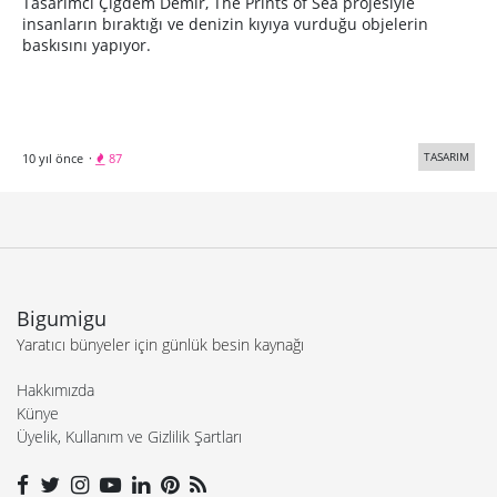
Tasarımcı Çiğdem Demir, The Prints of Sea projesiyle
insanların bıraktığı ve denizin kıyıya vurduğu objelerin
baskısını yapıyor.
TASARIM
10 yıl önce
·
87
Bigumigu
Yaratıcı bünyeler için günlük besin kaynağı
Hakkımızda
Künye
Üyelik, Kullanım ve Gizlilik Şartları