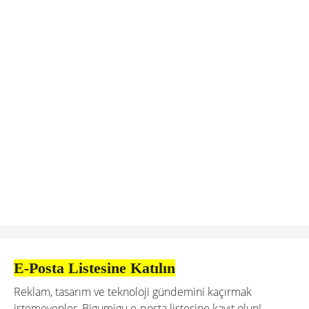
E-Posta Listesine Katılın
Reklam, tasarım ve teknoloji gündemini kaçırmak
istemeyenler, Bigumigu e-posta listesine kayıt olun!