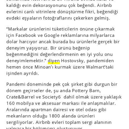
kaldığı evin dekorasyonunu çok beğendi. Airbnb
evlerini canlı vitrinlere dönüştürme fikri, beğendiği
evdeki eşyaların fotoğraflarını çekerken gelmiş.
“Markalar ürünlerini tüketicilerin önüne çıkarmak
için Facebook ve Google reklamlarına milyarlarca
dolar harcıyor ancak burada bu ürünlerle gerçek bir
deneyim yaşıyoruz. Bir ürünü beğenip
beğenmediğini değerlendirmenin en iyi yolu onu
deneyimlemektir.”
diyen
Hostovsky, pandemiden
hemen önce Minoan’ı kurmak üzere Walmart’taki
işinden ayrıldı.
Pandemi döneminde pek çok şirket gibi durgun bir
dönem geçirseler de, şu anda Pottery Barn,
Crate&Barrel ve Society6 dahil olmak üzere yaklaşık
160 mobilya ve aksesuar markası ile anlaşmalılar.
Aralarında apartman dairesi ve otel odası gibi
mekanların olduğu 1800 alanda ürünleri
sergiliyorlar. Airbnb evleri toplam sergi alanının
yalnızca bir bölümünü oluşturuyor.