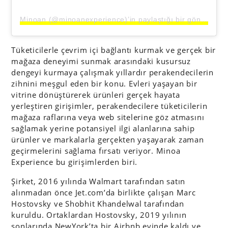
Minoan (@minoanexperience)’in paylaştığı bir gönderi
Tüketicilerle çevrim içi bağlantı kurmak ve gerçek bir
mağaza deneyimi sunmak arasındaki kusursuz
dengeyi kurmaya çalışmak yıllardır perakendecilerin
zihnini meşgul eden bir konu. Evleri yaşayan bir
vitrine dönüştürerek ürünleri gerçek hayata
yerleştiren girişimler, perakendecilere tüketicilerin
mağaza raflarına veya web sitelerine göz atmasını
sağlamak yerine potansiyel ilgi alanlarına sahip
ürünler ve markalarla gerçekten yaşayarak zaman
geçirmelerini sağlama fırsatı veriyor. Minoa
Experience bu girişimlerden biri.
Şirket, 2016 yılında Walmart tarafından satın
alınmadan önce Jet.com’da birlikte çalışan Marc
Hostovsky ve Shobhit Khandelwal tarafından
kuruldu. Ortaklardan Hostovsky, 2019 yılının
sonlarında NewYork’ta bir Airbnb evinde kaldı ve