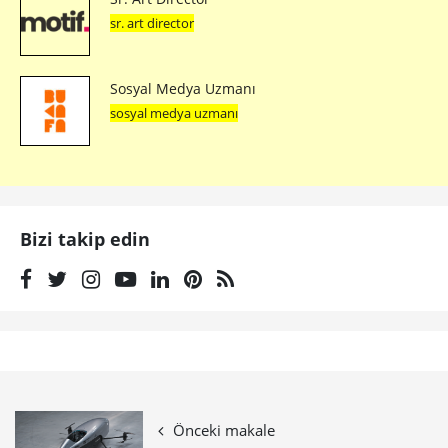
sr. art director
Sosyal Medya Uzmanı
sosyal medya uzmanı
Bizi takip edin
Önceki makale