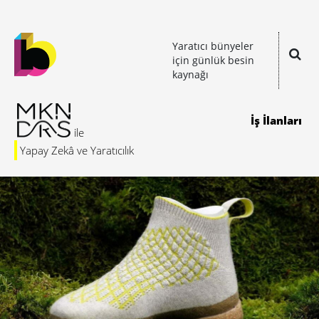
Yaratıcı bünyeler
için günlük besin
kaynağı
İş İlanları
Yapay Zekâ ve Yaratıcılık