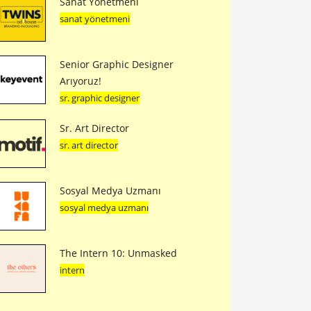
Sanat Yönetmeni
sanat yönetmeni
Senior Graphic Designer
Arıyoruz!
sr. graphic designer
Sr. Art Director
sr. art director
Sosyal Medya Uzmanı
sosyal medya uzmanı
The Intern 10: Unmasked
intern