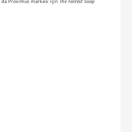
 da Proximus markası için
The Fastest Soap