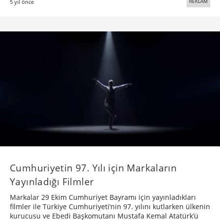
REKLAM
5 yıl önce
Cumhuriyetin 97. Yılı için Markaların
Yayınladığı Filmler
Markalar 29 Ekim Cumhuriyet Bayramı için yayınladıkları
filmler ile Türkiye Cumhuriyeti’nin 97. yılını kutlarken ülkenin
kurucusu ve Ebedi Başkomutanı Mustafa Kemal Atatürk’ü