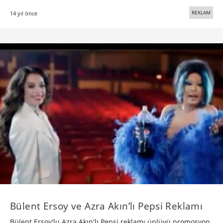
REKLAM
14 yıl önce
Bülent Ersoy ve Azra Akın’lı Pepsi Reklamı
Bülent Ersoy'lu Azra Akın'lı Pepsi reklamı ünlüyü promosyon