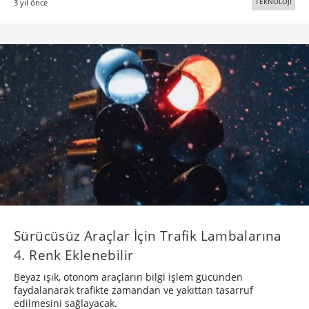
TEKNOLOJİ
3 yıl önce
Sürücüsüz Araçlar İçin Trafik Lambalarına
4. Renk Eklenebilir
Beyaz ışık, otonom araçların bilgi işlem gücünden
faydalanarak trafikte zamandan ve yakıttan tasarruf
edilmesini sağlayacak.