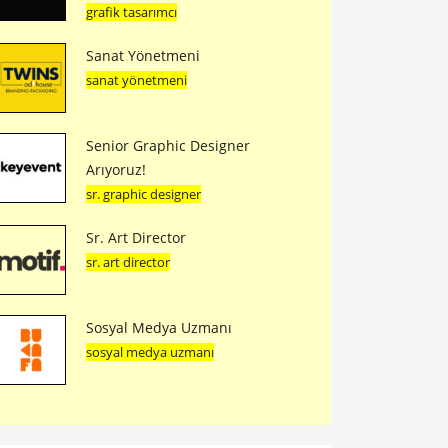
grafik tasarımcı
Sanat Yönetmeni
sanat yönetmeni
Senior Graphic Designer
Arıyoruz!
sr. graphic designer
Sr. Art Director
sr. art director
Sosyal Medya Uzmanı
sosyal medya uzmanı