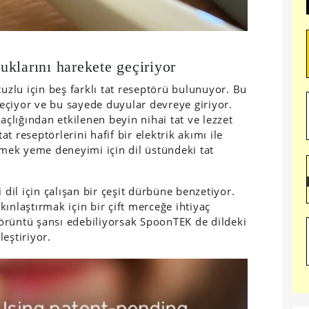
klarını harekete geçiriyor
e tuzlu için beş farklı tat reseptörü bulunuyor. Bu
eçiyor ve bu sayede duyular devreye giriyor.
lığından etkilenen beyin nihai tat ve lezzet
tat reseptörlerini hafif bir elektrik akımı ile
emek yeme deneyimi için dil üstündeki tat
il için çalışan bir çeşit dürbüne benzetiyor.
akınlaştırmak için bir çift merceğe ihtiyaç
örüntü şansı edebiliyorsak SpoonTEK de dildeki
leştiriyor.