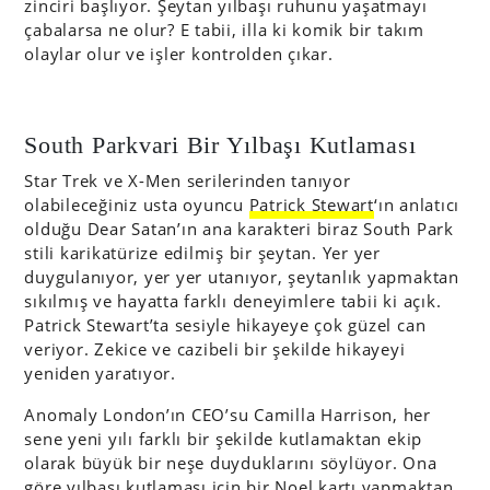
zinciri başlıyor. Şeytan yılbaşı ruhunu yaşatmayı
çabalarsa ne olur? E tabii, illa ki komik bir takım
olaylar olur ve işler kontrolden çıkar.
South Parkvari Bir Yılbaşı Kutlaması
Star Trek ve X-Men serilerinden tanıyor
olabileceğiniz usta oyuncu
Patrick Stewart
‘ın anlatıcı
olduğu Dear Satan’ın ana karakteri biraz South Park
stili karikatürize edilmiş bir şeytan. Yer yer
duygulanıyor, yer yer utanıyor, şeytanlık yapmaktan
sıkılmış ve hayatta farklı deneyimlere tabii ki açık.
Patrick Stewart’ta sesiyle hikayeye çok güzel can
veriyor. Zekice ve cazibeli bir şekilde hikayeyi
yeniden yaratıyor.
Anomaly London’ın CEO’su Camilla Harrison, her
sene yeni yılı farklı bir şekilde kutlamaktan ekip
olarak büyük bir neşe duyduklarını söylüyor. Ona
göre yılbaşı kutlaması için bir Noel kartı yapmaktan