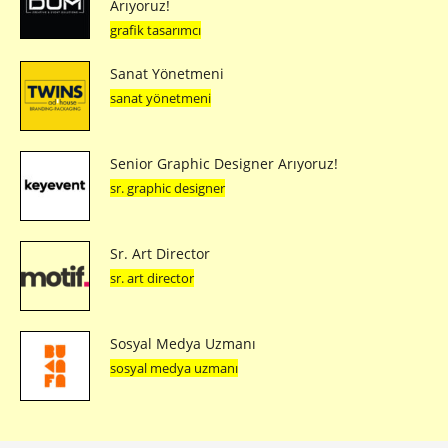
sr. art director
Sosyal Medya Uzmanı
sosyal medya uzmanı
Bizi takip edin
Önceki makale
Yıllarca Merakla Beklenen Magic Leap'in İlk