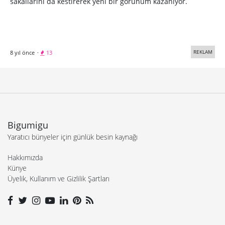
Hakkımızda
Künye
Üyelik, Kullanım ve Gizlilik Şartları
© 2005 - 2026 Bigumigu Ltd.
Özel İçerikler
Yaratıcı Fikirler
Kategoriler
Reklam
Tasarım
Teknoloji
Çalışmanızı gönderin
İş ilanı yayınlayın
Reklam ve sponsorluk seçeneklerini inceleyin