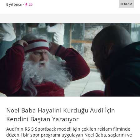
Noel Baba Hayalini Kurduğu Audi İçin
Kendini Baştan Yaratıyor
Audi’nin RS 5 Sportback modeli için çekilen reklam filminde
düzenli bir spor programı uygulayan Noel Baba, saçlarını ve
sakallarını da kestirerek yeni bir görünüm kazanıyor.
REKLAM
8 yıl önce
·
13
Bigumigu
Yaratıcı bünyeler için günlük besin kaynağı