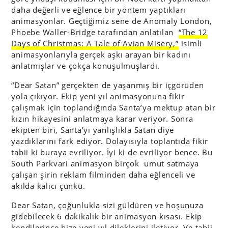
daha değerli ve eğlence bir yöntem yaptıkları
animasyonlar. Geçtiğimiz sene de Anomaly London,
Phoebe Waller-Bridge tarafından anlatılan
“The 12
Days of Christmas: A Tale of Avian Misery,”
isimli
animasyonlarıyla gerçek aşkı arayan bir kadını
anlatmışlar ve çokça konuşulmuşlardı.
“Dear Satan” gerçekten de yaşanmış bir içgörüden
yola çıkıyor. Ekip yeni yıl animasyonuna fikir
çalışmak için toplandığında Santa’ya mektup atan bir
kızın hikayesini anlatmaya karar veriyor. Sonra
ekipten biri, Santa’yı yanlışlıkla Satan diye
yazdıklarını fark ediyor. Dolayısıyla toplantıda fikir
tabii ki buraya evriliyor. İyi ki de evriliyor bence. Bu
South Parkvari animasyon birçok umut satmaya
çalışan şirin reklam filminden daha eğlenceli ve
akılda kalıcı çünkü.
Dear Satan, çoğunlukla sizi güldüren ve hoşunuza
gidebilecek 6 dakikalık bir animasyon kısası. Ekip
kendilerince bize yeni yıl dileklerini iletiyor. Ve tabii