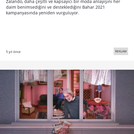
Sinan Tuncay’ın Kağıt Bebekleriyle Tadımlık
Yeni Yıl Halleri
Yönetmenliğini Sinan Tuncay’ın gerçekleştirdiği Tadım’ın
yılbaşı kampanyasında her evde farklı hikayelerle karton
bebekler yer alıyor.
REKLAM
6 yıl önce