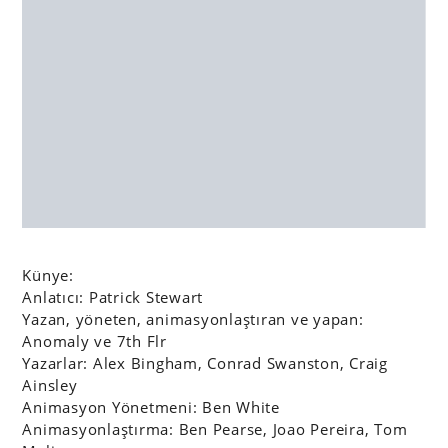
Anlatıcı: Patrick Stewart
Yazan, yöneten, animasyonlaştıran ve yapan:
Anomaly ve 7th Flr
Yazarlar: Alex Bingham, Conrad Swanston, Craig
Ainsley
Animasyon Yönetmeni: Ben White
Animasyonlaştırma: Ben Pearse, Joao Pereira, Tom
Malins
Çizer: Serge Seidlitz (B&A)
Tipografi: Kerry Roper
Asbest Uyum Görevlisi: Oli Beale
Yönetmenler: Alex Bingham, Ben White, Conrad
Swanston
Yapımcı: Tara Oliver
Ses Tasarımı: Mark Hellaby, Mike Bovill (750mph)
Müzik Tasarımı ve Beste: Ashley Bates, Jamie
Masters (Adelhoi)
Görsel: Vimeo