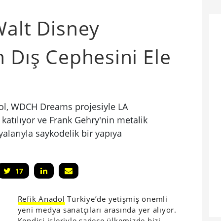
Walt Disney
n Dış Cephesini Ele
dol, WDCH Dreams projesiyle LA
 katılıyor ve Frank Gehry'nin metalik
alarıyla saykodelik bir yapıya
17
Refik Anadol
Türkiye’de yetişmiş önemli
yeni medya sanatçıları arasında yer alıyor.
Kendisi işleriyle sadece ülkemizde bizi