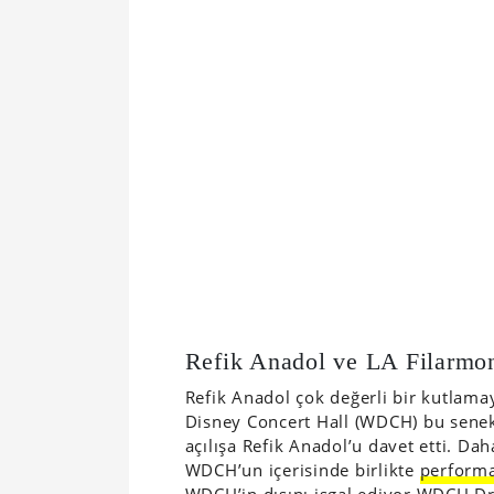
Refik Anadol ve LA Filarmon
Refik Anadol çok değerli bir kutlama
Disney Concert Hall (WDCH) bu sene
açılışa Refik Anadol’u davet etti. Da
WDCH’un içerisinde birlikte
performa
WDCH’in dışını işgal ediyor WDCH Dr