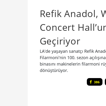
Refik Anadol, 
Concert Hall’u
Geçiriyor
LA'de yaşayan sanatçı Refik Ana
Filarmoni'nin 100. sezon açılışına
binasını makinelerin filarmoni rüy
dönüştürüyor.
386