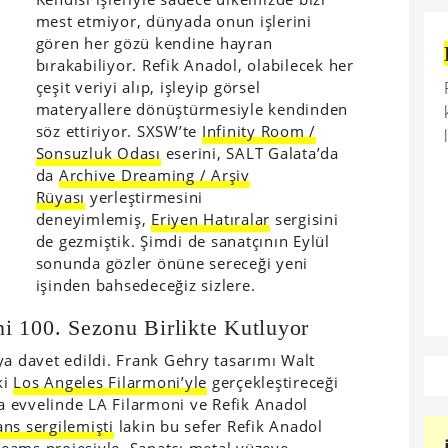
mest etmiyor, dünyada onun işlerini
gören her gözü kendine hayran
bırakabiliyor. Refik Anadol, olabilecek her
çeşit veriyi alıp, işleyip görsel
materyallere dönüştürmesiyle kendinden
söz ettiriyor. SXSW’te
Infinity Room /
Sonsuzluk Odası
eserini, SALT Galata’da
da
Archive Dreaming / Arşiv
Rüyası
yerleştirmesini
deneyimlemiş,
Eriyen Hatıralar
sergisini
de gezmiştik. Şimdi de sanatçının Eylül
sonunda gözler önüne sereceği yeni
işinden bahsedeceğiz sizlere.
i 100. Sezonu Birlikte Kutluyor
ya davet edildi. Frank Gehry tasarımı Walt
ki
Los Angeles Filarmoni’yle
gerçekleştireceği
ha evvelinde LA Filarmoni ve Refik Anadol
ns sergilemişti
lakin bu sefer Refik Anadol
eams projesiyle. Sanatçı metal yüzeye