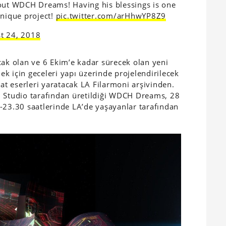
bout WDCH Dreams! Having his blessings is one
unique project!
pic.twitter.com/arHhwYP8Z9
t 24, 2018
cak olan ve 6 Ekim’e kadar sürecek olan yeni
k için geceleri yapı üzerinde projelendirilecek
t eserleri yaratacak LA Filarmoni arşivinden.
l Studio tarafından üretildiği WDCH Dreams, 28
-23.30 saatlerinde LA’de yaşayanlar tarafından