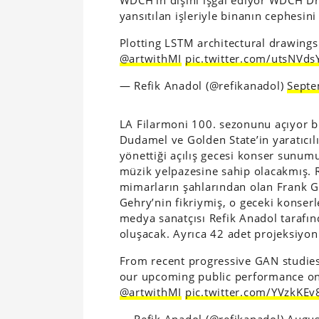
yansıtılan işleriyle binanın cephesini
Plotting LSTM architectural drawing
@artwithMI
pic.twitter.com/utsNVds
— Refik Anadol (@refikanadol)
Septe
LA Filarmoni 100. sezonunu açıyor b
Dudamel ve Golden State’in yaratıcılı
yönettiği açılış gecesi konser sunum
müzik yelpazesine sahip olacakmış. R
mimarların şahlarından olan Frank Gehr
Gehry’nin fikriymiş, o geceki konserle
medya sanatçısı Refik Anadol tarafın
oluşacak. Ayrıca 42 adet projeksiyon 
From recent progressive GAN studi
our upcoming public performance on
@artwithMI
pic.twitter.com/YVzkKEv
— Refik Anadol (@refikanadol)
Augus