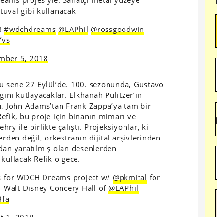
 tuval gibi kullanacak.
s!
#wdchdreams
@LAPhil
@rossgoodwin
Yvs
mber 5, 2018
u sene 27 Eylül’de. 100. sezonunda, Gustavo
ğını kutlayacaklar. Elkhanah Pulitzer’in
u, John Adams’tan Frank Zappa’ya tam bir
efik, bu proje için binanın mimarı ve
y ile birlikte çalıştı. Projeksiyonlar, ki
rden değil, orkestranın dijital arşivlerinden
dan yaratılmış olan desenlerden
kullacak Refik o gece.
es for WDCH Dreams project w/
@pkmital
for
 Walt Disney Concery Hall of
@LAPhil
8fa
t 1, 2018