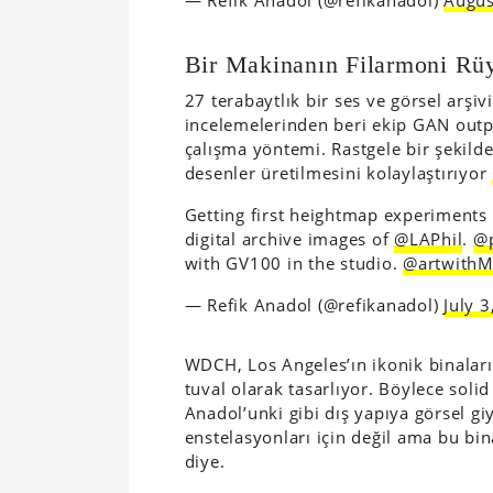
Bir Makinanın Filarmoni Rüy
27 terabaytlık bir ses ve görsel arşi
incelemelerinden beri ekip GAN outpu
çalışma yöntemi. Rastgele bir şekilde
desenler üretilmesini kolaylaştırıyor
Getting first heightmap experiments
digital archive images of
@LAPhil
.
@p
with GV100 in the studio.
@artwithM
— Refik Anadol (@refikanadol)
July 
WDCH, Los Angeles’ın ikonik binaları
tuval olarak tasarlıyor. Böylece soli
Anadol’unki gibi dış yapıya görsel gi
enstelasyonları için değil ama bu bina
diye.