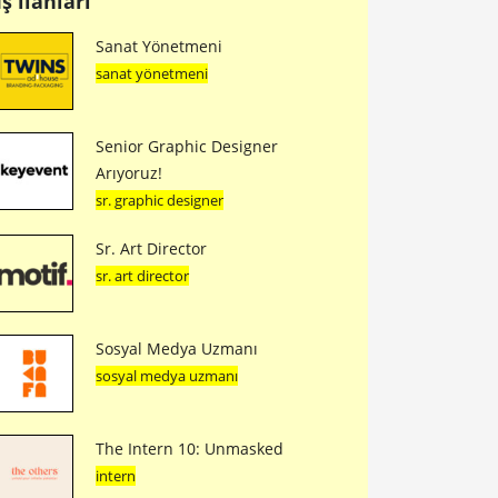
İş ilanları
Sanat Yönetmeni
sanat yönetmeni
Senior Graphic Designer
Arıyoruz!
sr. graphic designer
Sr. Art Director
sr. art director
Sosyal Medya Uzmanı
sosyal medya uzmanı
The Intern 10: Unmasked
intern