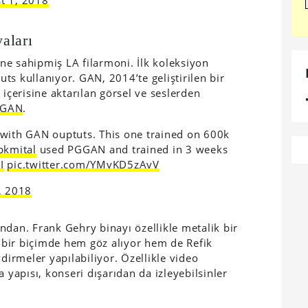
aları
vine sahipmiş LA filarmoni. İlk koleksiyon
ts kullanıyor. GAN, 2014’te geliştirilen bir
 içerisine aktarılan görsel ve seslerden
GAN
.
 with GAN ouptuts. This one trained on 600k
kmital
used PGGAN and trained in 3 weeks
I
pic.twitter.com/YMvKD5zAvV
3, 2018
ndan. Frank Gehry binayı özellikle metalik bir
d bir biçimde hem göz alıyor hem de Refik
ydirmeler yapılabiliyor. Özellikle video
 yapısı, konseri dışarıdan da izleyebilsinler