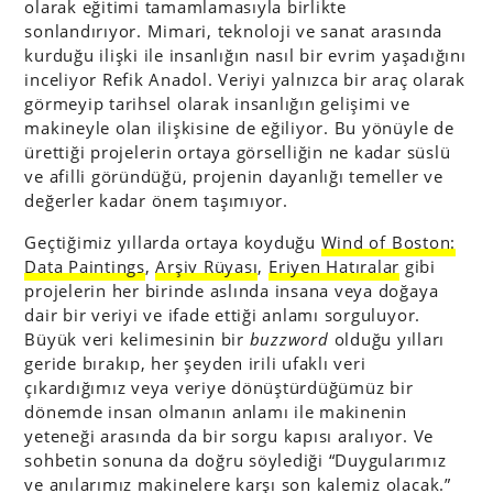
olarak eğitimi tamamlamasıyla birlikte
sonlandırıyor. Mimari, teknoloji ve sanat arasında
kurduğu ilişki ile insanlığın nasıl bir evrim yaşadığını
inceliyor Refik Anadol. Veriyi yalnızca bir araç olarak
görmeyip tarihsel olarak insanlığın gelişimi ve
makineyle olan ilişkisine de eğiliyor. Bu yönüyle de
ürettiği projelerin ortaya görselliğin ne kadar süslü
ve afilli göründüğü, projenin dayanlığı temeller ve
değerler kadar önem taşımıyor.
Geçtiğimiz yıllarda ortaya koyduğu
Wind of Boston:
Data Paintings
,
Arşiv Rüyası
,
Eriyen Hatıralar
gibi
projelerin her birinde aslında insana veya doğaya
dair bir veriyi ve ifade ettiği anlamı sorguluyor.
Büyük veri kelimesinin bir
buzzword
olduğu yılları
geride bırakıp, her şeyden irili ufaklı veri
çıkardığımız veya veriye dönüştürdüğümüz bir
dönemde insan olmanın anlamı ile makinenin
yeteneği arasında da bir sorgu kapısı aralıyor. Ve
sohbetin sonuna da doğru söylediği “Duygularımız
ve anılarımız makinelere karşı son kalemiz olacak.”