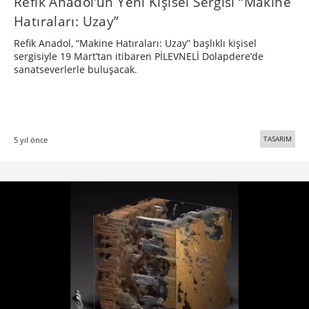
Refik Anadol’un Yeni Kişisel Sergisi “Makine
Hatıraları: Uzay”
Refik Anadol, “Makine Hatıraları: Uzay” başlıklı kişisel
sergisiyle 19 Mart’tan itibaren PİLEVNELİ Dolapdere’de
sanatseverlerle buluşacak.
TASARIM
5 yıl önce