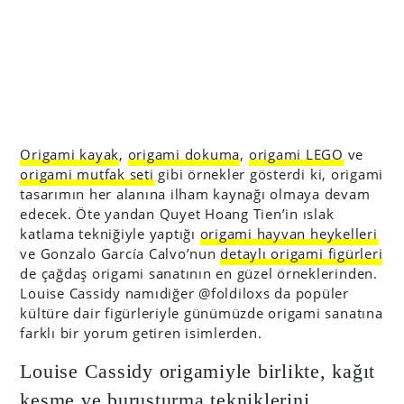
Origami kayak
,
origami dokuma
,
origami LEGO
ve
origami mutfak seti
gibi örnekler gösterdi ki, origami
tasarımın her alanına ilham kaynağı olmaya devam
edecek. Öte yandan Quyet Hoang Tien’in ıslak
katlama tekniğiyle yaptığı
origami hayvan heykelleri
ve ​Gonzalo García Calvo’nun
detaylı origami figürleri
de çağdaş origami sanatının en güzel örneklerinden.
Louise Cassidy namıdiğer @foldiloxs da popüler
kültüre dair figürleriyle günümüzde origami sanatına
farklı bir yorum getiren isimlerden.
Louise Cassidy origamiyle birlikte, kağıt
kesme ve buruşturma tekniklerini