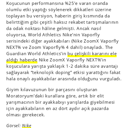
Koşucunun performansına %25’e varan oranda
olumlu etki yaptığı söylenerek dikkatleri üzerine
toplayan bu versiyon, haberin giriş kısmında da
belirttiğim gibi çeşitli haksız rekabet tartışmalarının
da odak noktası hâline gelmişti. Ancak nasıl
oluyorsa, World Athletics Nike’nin Vaporfly
serisindeki diğer ayakkabıları (Nike ZoomX Vaporfly
NEXT% ve Zoom Vaporfly% 4 dahil) onayladı. The
Guardian World Athletics’in
bu çelişkili kararını ele
aldığı haberde
Nike ZoomX Vaporfly NEXT%’in
koşuculara yarışta yaklaşık 1-2 dakika süre avantajı
sağlayarak “teknolojik doping” etkisi yarattığını fakat
hala onaylı ayakkabılar arasında olduğunu vurguladı.
Giyim kılavuzunun bir parçasını oluşturan
Moratoryum’daki kurallara göre, artık bir elit
yarışmacının bir ayakkabıyı yarışlarda giyebilmesi
için ayakkabıların en az dört aydır açık pazarda
olması gerekecek.
Görsel:
Nike