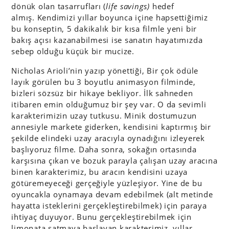
dönük olan tasarrufları (
life savings)
hedef
almış. Kendimizi yıllar boyunca içine hapsettiğimiz
bu konseptin, 5 dakikalık bir kısa filmle yeni bir
bakış açısı kazanabilmesi ise sanatın hayatımızda
sebep olduğu küçük bir mucize.
Nicholas Arioli’nin yazıp yönettiği, Bir çok ödüle
layık görülen bu 3 boyutlu animasyon filminde,
bizleri sözsüz bir hikaye bekliyor. İlk sahneden
itibaren emin olduğumuz bir şey var. O da sevimli
karakterimizin uzay tutkusu. Minik dostumuzun
annesiyle markete giderken, kendisini kaptırmış bir
şekilde elindeki uzay aracıyla oynadığını izleyerek
başlıyoruz filme. Daha sonra, sokağın ortasında
karşısına çıkan ve bozuk parayla çalışan uzay aracına
binen karakterimiz, bu aracın kendisini uzaya
götüremeyeceği gerçeğiyle yüzleşiyor. Yine de bu
oyuncakla oynamaya devam edebilmek (alt metinde
hayatta isteklerini gerçekleştirebilmek) için paraya
ihtiyaç duyuyor. Bunu gerçekleştirebilmek için
limonata satmaya başlayan karakterimiz, yıllar