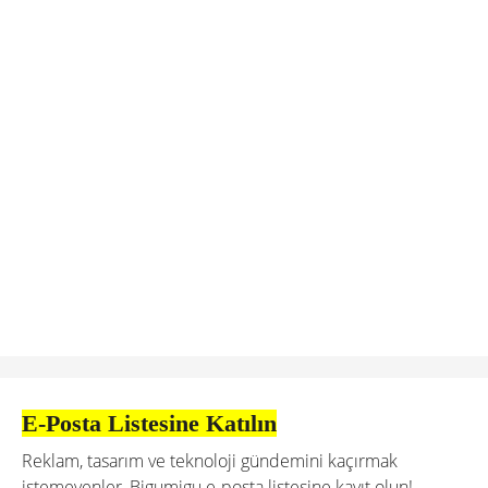
E-Posta Listesine Katılın
Reklam, tasarım ve teknoloji gündemini kaçırmak
istemeyenler, Bigumigu e-posta listesine kayıt olun!