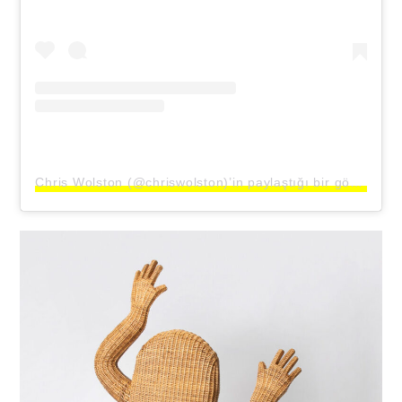
Chris Wolston (@chriswolston)’in paylaştığı bir gönderi