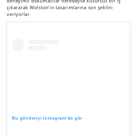
deneyimli dokumacılar neredeyse kusursuz bir iş
çıkararak Wolston’ın tasarımlarına son şeklini
veriyorlar.
Bu gönderiyi Instagram’da gör