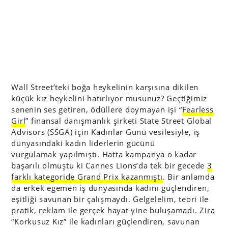
Wall Street’teki boğa heykelinin karşısına dikilen
küçük kız heykelini hatırlıyor musunuz? Geçtiğimiz
senenin ses getiren, ödüllere doymayan işi “
Fearless
Girl
” finansal danışmanlık şirketi State Street Global
Advisors (SSGA) için Kadınlar Günü vesilesiyle, iş
dünyasındaki kadın liderlerin gücünü
vurgulamak yapılmıştı. Hatta kampanya o kadar
başarılı olmuştu ki Cannes Lions’da tek bir gecede
3
farklı kategoride Grand Prix kazanmıştı
. Bir anlamda
da erkek egemen iş dünyasında kadını güçlendiren,
eşitliği savunan bir çalışmaydı. Gelgelelim, teori ile
pratik, reklam ile gerçek hayat yine buluşamadı. Zira
“Korkusuz Kız” ile kadınları güçlendiren, savunan