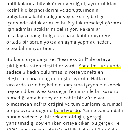
politikalarına büyük önem verdiğini, ayrımcılıktan
kesinlikle kaçındıklarını ve soruşturmanın
bulgularına katılmadığını söylerken iş birliği
içerisinde olduklarını ve bu 6 yıllık meseleyi çözmek
için adımlar attıklarını belirtiyor. Rakamlar
ortadaysa hangi bulgulara nasıl katılınmıyor ve
ortada bir sorun yoksa anlaşma yapmak neden,
orası bilinmiyor tabii.
Bu konu dışında şirket “Fearless Girl” ile ortaya
çıktığında zaten eleştiriler vardı.
Yönetim kurulunda
sadece 3 kadın bulunması şirkete yöneltilen
eleştirilen ana odağını oluşturuyordu. Hatta o
sıralarda kızın heykelinin karşısına işeyen bir köpek
heykeli diken Alex Gardega, feminizmle bir sorunu
olmadığı ama bir şeylerin sahte bir yüzle var
olmasından nefret ettiğini ve tüm bunların kurumsal
bir palavra olduğunu
belirtiyordu
. Yani o zaman dahi
bunun sadece iyi bir reklam olduğu, gerçeği
yansıtmadığı söylenirken ortaya çıkan bu gerçek ile
SSGA, yaratmaya çalıştığı eşitlikçi algıyı bütünüyle