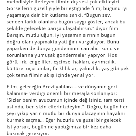
melodisiyle ilerleyen filmin dış sesi çok etkileyici.
Görsellerin güzelliğiyle birleştiğinde film; bugünü iyi
yaşamaya dair bir kutlama sanki. “Bugün sev,
senden farklı olanlara bugün saygı göster, ancak bu
şekilde gelecekte barışa ulaşabilirsin.” diyor film.
Barışın, mutluluğun, iyi yaşamın sırrının bugün
doğru olanı yapmakta yattığını vurguluyor. Bunu
yaparken de dünya gündeminin can alıcı konu ve
sorunlarına yumuşak göndermeler yapıyor. Hoş
görü, ırk, engelliler, eşcinsel hakları, ayrımcılık,
kültürel uçurumlar, farklılıklar, yalnızlık, yaş gibi pek
çok tema filmin akışı içinde yer alıyor.
Film, geleceğin Brezilyalılara – ve dünyanın geri
kalanına- verdiği önemli bir mesajla sonlanıyor:
“Sizler benim avucumun içinde değilsiniz, tam tersi
aslında, ben sizin ellerinizdeyim.” Doğru, bugün her
şeyi yıkıp yarın mutlu bir dünya olacağının hayalini
kurmak saçma… Eğer huzurlu ve güzel bir gelecek
istiyorsak, bugün ne yaptığımıza bir kez daha
bakmak gerekiyor.