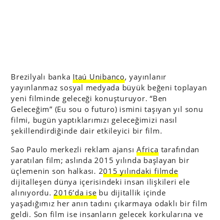
Brezilyalı banka
Itaú Unibanco
, yayınlanır
yayınlanmaz sosyal medyada büyük beğeni toplayan
yeni filminde geleceği konuşturuyor. “Ben
Geleceğim” (Eu sou o futuro) ismini taşıyan yıl sonu
filmi, bugün yaptıklarımızı geleceğimizi nasıl
şekillendirdiğinde dair etkileyici bir film.
Sao Paulo merkezli reklam ajansı
Africa
tarafından
yaratılan film; aslında 2015 yılında başlayan bir
üçlemenin son halkası. 2
015 yılındaki filmde
dijitalleşen dünya içerisindeki insan ilişkileri ele
alınıyordu.
2016’da ise
bu dijitallik içinde
yaşadığımız her anın tadını çıkarmaya odaklı bir film
geldi. Son film ise insanların gelecek korkularına ve