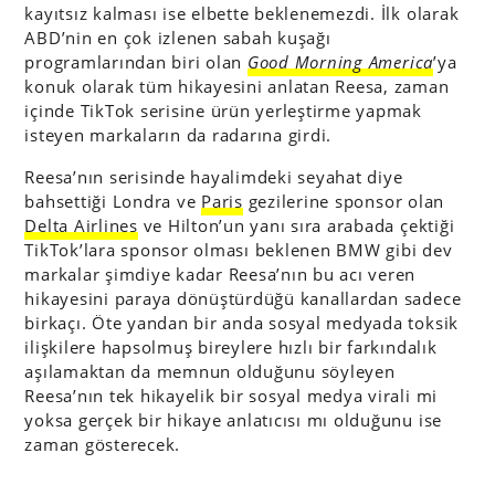
kayıtsız kalması ise elbette beklenemezdi. İlk olarak
ABD’nin en çok izlenen sabah kuşağı
programlarından biri olan
Good Morning America
’ya
konuk olarak tüm hikayesini anlatan Reesa, zaman
içinde TikTok serisine ürün yerleştirme yapmak
isteyen markaların da radarına girdi.
Reesa’nın serisinde hayalimdeki seyahat diye
bahsettiği Londra ve
Paris
gezilerine sponsor olan
Delta Airlines
ve Hilton’un yanı sıra arabada çektiği
TikTok’lara sponsor olması beklenen BMW gibi dev
markalar şimdiye kadar Reesa’nın bu acı veren
hikayesini paraya dönüştürdüğü kanallardan sadece
birkaçı. Öte yandan bir anda sosyal medyada toksik
ilişkilere hapsolmuş bireylere hızlı bir farkındalık
aşılamaktan da memnun olduğunu söyleyen
Reesa’nın tek hikayelik bir sosyal medya virali mi
yoksa gerçek bir hikaye anlatıcısı mı olduğunu ise
zaman gösterecek.