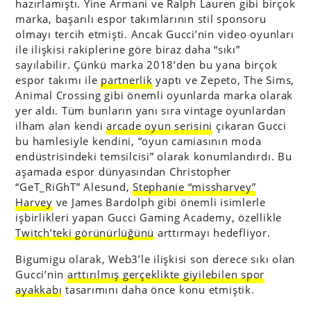
hazırlamıştı. Yine Armani ve Ralph Lauren gibi birçok
marka, başarılı espor takımlarının stil sponsoru
olmayı tercih etmişti. Ancak Gucci’nin video oyunları
ile ilişkisi rakiplerine göre biraz daha “sıkı”
sayılabilir. Çünkü marka 2018’den bu yana birçok
espor takımı ile
partnerlik
yaptı ve Zepeto, The Sims,
Animal Crossing gibi önemli oyunlarda marka olarak
yer aldı. Tüm bunların yanı sıra vintage oyunlardan
ilham alan kendi
arcade oyun serisini
çıkaran Gucci
bu hamlesiyle kendini, “oyun camiasının moda
endüstrisindeki temsilcisi” olarak konumlandırdı. Bu
aşamada espor dünyasından
Christopher
“GeT_RiGhT” Alesund,
Stephanie “missharvey”
Harvey
ve James Bardolph gibi önemli isimlerle
işbirlikleri yapan Gucci Gaming Academy, özellikle
Twitch’teki görünürlüğünü
arttırmayı hedefliyor.
Bigumigu olarak, Web3’le ilişkisi son derece sıkı olan
Gucci’nin
arttırılmış gerçeklikte giyilebilen spor
ayakkabı
tasarımını daha önce konu etmiştik.