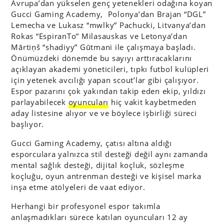
Avrupa’dan yükselen genç yetenekleri odağına koyan
Gucci Gaming Academy, Polonya’dan Brajan “DGL”
Lemecha ve Lukasz “mwlky” Pachucki, Litvanya’dan
Rokas “EspiranTo” Milasauskas ve Letonya’dan
Mārtiņš “shadiyy” Gūtmani ile çalışmaya başladı.
Önümüzdeki dönemde bu sayıyı arttıracaklarını
açıklayan akademi yöneticileri, tıpkı futbol kulüpleri
için yetenek avcılığı yapan scout’lar gibi çalışıyor.
Espor pazarını çok yakından takip eden ekip, yıldızı
parlayabilecek
oyuncuları
hiç vakit kaybetmeden
aday listesine alıyor ve ve böylece işbirliği süreci
başlıyor.
Gucci Gaming Academy, çatısı altına aldığı
esporculara yalnızca stil desteği değil aynı zamanda
mental sağlık desteği, dijital koçluk, sözleşme
koçluğu, oyun antrenman desteği ve kişisel marka
inşa etme atölyeleri de vaat ediyor.
Herhangi bir profesyonel espor takımla
anlaşmadıkları sürece katılan oyuncuları 12 ay