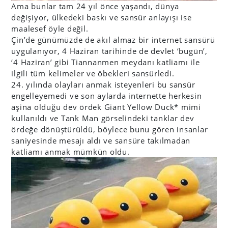
Ama bunlar tam 24 yıl önce yaşandı, dünya
değişiyor, ülkedeki baskı ve sansür anlayışı ise
maalesef öyle değil.
Çin’de günümüzde de akıl almaz bir internet sansürü
uygulanıyor, 4 Haziran tarihinde de devlet ‘bugün’,
‘4 Haziran’ gibi Tiannanmen meydanı katliamı ile
ilgili tüm kelimeler ve öbekleri sansürledi.
24. yılında olayları anmak isteyenleri bu sansür
engelleyemedi ve son aylarda internette herkesin
aşina olduğu dev ördek Giant Yellow Duck* mimi
kullanıldı ve Tank Man görselindeki tanklar dev
ördeğe dönüştürüldü, böylece bunu gören insanlar
saniyesinde mesajı aldı ve sansüre takılmadan
katliamı anmak mümkün oldu.