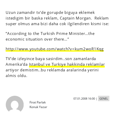
Uzun zamandir tv’de gorupde biguya eklemek
istedigim bir baska reklam, Captain Morgan. Reklam
super olmus ama bizi daha cok ilgilendiren kismi ise:
”According to the Turkish Prime Minister…the
economic situation over there…”
http://www.youtube.com/watch?v=kum2woR1Kqg
TV’de izleyince baya sasirdim..son zamanlarda
Amerika’da
Istanbul ve Turkiye hakkinda reklamlar
artiyor demistim..bu reklamda aralarinda yerini
almis oldu.
07.01.2008 16:00
|
GENEL
Firat Parlak
Konuk Yazar