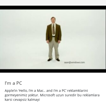
I’m a PC
Apple’in ‘Hello, I’m a Mac.. and I’m a PC’ reklamklarini
gormeyenimiz yoktur. Microsoft uzun suredir bu reklamlara
karsi cevapsiz kalmayi