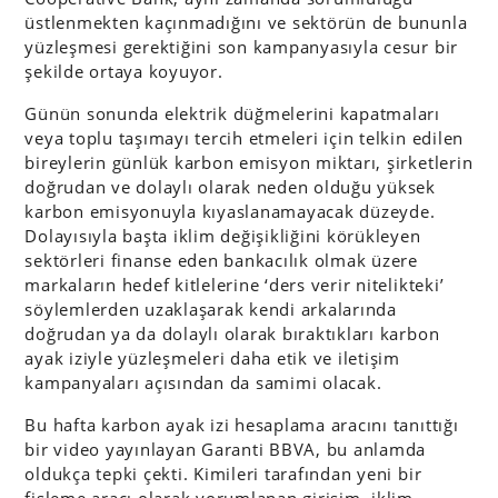
üstlenmekten kaçınmadığını ve sektörün de bununla
yüzleşmesi gerektiğini son kampanyasıyla cesur bir
şekilde ortaya koyuyor.
Günün sonunda elektrik düğmelerini kapatmaları
veya toplu taşımayı tercih etmeleri için telkin edilen
bireylerin günlük karbon emisyon miktarı, şirketlerin
doğrudan ve dolaylı olarak neden olduğu yüksek
karbon emisyonuyla kıyaslanamayacak düzeyde.
Dolayısıyla başta iklim değişikliğini körükleyen
sektörleri finanse eden bankacılık olmak üzere
markaların hedef kitlelerine ‘ders verir nitelikteki’
söylemlerden uzaklaşarak kendi arkalarında
doğrudan ya da dolaylı olarak bıraktıkları karbon
ayak iziyle yüzleşmeleri daha etik ve iletişim
kampanyaları açısından da samimi olacak.
Bu hafta karbon ayak izi hesaplama aracını tanıttığı
bir video yayınlayan Garanti BBVA, bu anlamda
oldukça tepki çekti. Kimileri tarafından yeni bir
fişleme aracı olarak yorumlanan girişim, iklim