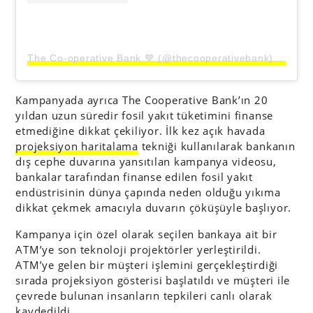
The Co-operative Bank 💙 (@thecooperativebank)’in paylaştığı bir gönderi
Kampanyada ayrıca The Cooperative Bank’ın 20
yıldan uzun süredir fosil yakıt tüketimini finanse
etmediğine dikkat çekiliyor. İlk kez açık havada
projeksiyon haritalama
tekniği kullanılarak bankanın
dış cephe duvarına yansıtılan kampanya videosu,
bankalar tarafından finanse edilen fosil yakıt
endüstrisinin dünya çapında neden olduğu yıkıma
dikkat çekmek amacıyla duvarın çöküşüyle başlıyor.
Kampanya için özel olarak seçilen bankaya ait bir
ATM’ye son teknoloji projektörler yerleştirildi.
ATM’ye gelen bir müşteri işlemini gerçekleştirdiği
sırada projeksiyon gösterisi başlatıldı ve müşteri ile
çevrede bulunan insanların tepkileri canlı olarak
kaydedildi.