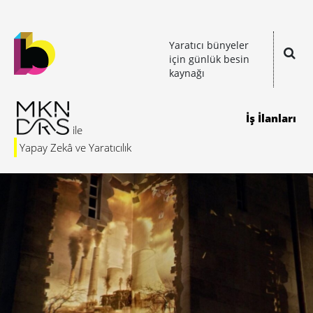
Yaratıcı bünyeler
için günlük besin
kaynağı
İş İlanları
Yapay Zekâ ve Yaratıcılık