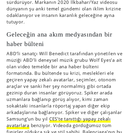
sürdürüyor. Markanın 2020 İlkbahar/Yaz videosu
dünyanın şu anki temel gündemi olan iklim krizine
odaklanıyor ve insanın karanlık geleceğine ayna
tutuyor.
Geleceğin ana akım medyasından bir
haber bülteni
ABD’li sanatçı Will Benedict tarafından yönetilen ve
müziği ABD’li deneysel müzik grubu Wolf Eyes’a ait
olan video temelde bir ana haber bülteni
formatında. Bu bültende su krizi, meslekleri ele
geçiren yapay zekalı avatarlar, seçimler, otonom
araçlar ve sanki her şey normalmiş gibi ortada
gezinip duran insanlar görüyoruz. Spiker arada
uzmanlara bağlanıp görüş alıyor, kimi zaman
sokaktaki insanlarla röportaj yapan diğer ekip
arkadaşlarına bağlanıyor. Spiker ve diğer çalışanlar
Samsung’un bu yıl
CES’te tanıttığı yapay zekalı
avatarlara
benziyor. Videoda gördüğümüz tüm
figürler oldukça şık ve stil sahibi. Balenciaga’nın bu