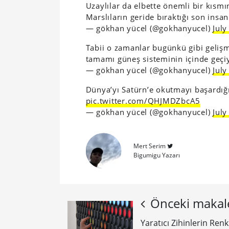
Uzaylılar da elbette önemli bir kısm
Marslıların geride bıraktığı son insa
— gökhan yücel (@gokhanyucel)
July
Tabii o zamanlar bugünkü gibi geliş
tamamı güneş sisteminin içinde geçi
— gökhan yücel (@gokhanyucel)
July
Dünya’yı Satürn’e okutmayı başardığı
pic.twitter.com/QHJMDZbcA5
— gökhan yücel (@gokhanyucel)
July
Mert Serim
Bigumigu Yazarı
Önceki makal
​Yaratıcı Zihinlerin Re