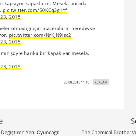
ını kapsıyor kapakların. Mesela burada
n.
pic.twitter.com/50KCq3g1Yf
 23, 2015
meler olmadığı için maceraların neredeyse
yor.
pic.twitter.com/NrKJN9isc2
 23, 2015
mız şöyle harika bir kapak var mesela.
 23, 2015
20.08.2015 11:18
|
REKLAM
e
S
nk Değiştiren Yeni Oyuncağı:
The Chemical Brothers'