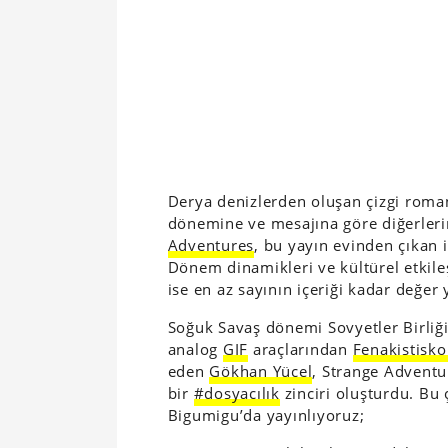
Derya denizlerden oluşan çizgi roma
dönemine ve mesajına göre diğerleri
Adventures
, bu yayın evinden çıkan 
Dönem dinamikleri ve kültürel etkile
ise en az sayının içeriği kadar değer 
Soğuk Savaş dönemi Sovyetler Birliğ
analog
GIF
araçlarından
Fenakistisk
eden
Gökhan Yücel
, Strange Adventur
bir
#dosyacılık
zinciri oluşturdu. Bu 
Bigumigu’da yayınlıyoruz;