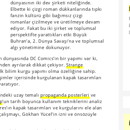
dünyasının iki dev şirketi niteliğinde.
Elbette ki çizgi roman dükkanlarında tıpkı
fanzin kültürü gibi bağımsız çizgi
romanlar çizilmeye ve üretilmeye devam
ediyor. Fakat bu iki şirket ve toplumsal
perspektifte yarattıkları etki Büyük
Buhran’a, 2. Dünya Savaşı’na ve toplumsal
algı yönetimine dokunuyor.
n dünyasında DC Comics’in bir yapımı var ki,
nden ayrılarak dikkat çekiyor.
Strange
ilk bilim kurgu yapımı olma özelliğine sahip.
şimler içerisinde kurgulanan kapak tasarımları
yaratıyor.
indeki uzay temalı
propaganda posterleri
ve
op
‘un tarih boyunca kullanım tekniklerini analiz
es’ın kapak tasarımları ve kurgularını ele alan
çalışmayı, Gökhan Yücel’in izni ve önsözüyle