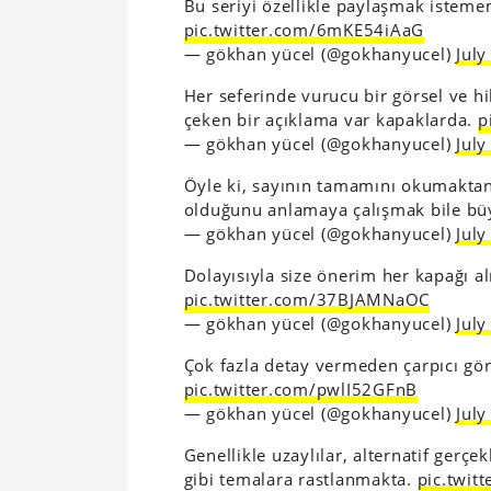
Bu seriyi özellikle paylaşmak isteme
pic.twitter.com/6mKE54iAaG
— gökhan yücel (@gokhanyucel)
July
Her seferinde vurucu bir görsel ve h
çeken bir açıklama var kapaklarda.
p
— gökhan yücel (@gokhanyucel)
July
Öyle ki, sayının tamamını okumakta
olduğunu anlamaya çalışmak bile bü
— gökhan yücel (@gokhanyucel)
July
Dolayısıyla size önerim her kapağı al
pic.twitter.com/37BJAMNaOC
— gökhan yücel (@gokhanyucel)
July
Çok fazla detay vermeden çarpıcı görs
pic.twitter.com/pwlI52GFnB
— gökhan yücel (@gokhanyucel)
July
Genellikle uzaylılar, alternatif gerç
gibi temalara rastlanmakta.
pic.twit