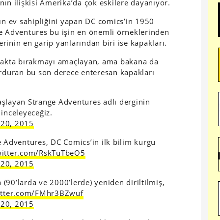
ın ilişkisi Amerika’da çok eskilere dayanıyor.
n ev sahipliğini yapan DC comics’in 1950
ge Adventures bu işin en önemli örneklerinden
inin en garip yanlarından biri ise kapakları.
erakta bırakmayı amaçlayan, ama bakana da
urduran bu son derece enteresan kapakları
aşlayan Strange Adventures adlı derginin
 inceleyeceğiz.
 20, 2015
e Adventures, DC Comics’in ilk bilim kurgu
witter.com/RskTuTbeO5
 20, 2015
(90’larda ve 2000’lerde) yeniden diriltilmiş,
witter.com/FMhr3BZwuf
 20, 2015