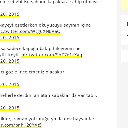
min sebebi ise şahane kapaklara sahip olması.
 20, 2015
ikayeyi özetlerken okuyucuyu sayının içine
ic.twitter.com/Wcg6XN6VaO
 20, 2015
nsa sadece kapağa bakıp hikayenin ne
yük keyif.
pic.twitter.com/SbZ7e1rXyq
 20, 2015
ıcı gözle incelemeniz olacaktır.
 20, 2015
ellerle derdini anlatan kapaklar da var tabii.
 20, 2015
eklikler, zaman yolculuğu ya da dev hayvanlar
ter.com/bnh120YAt5