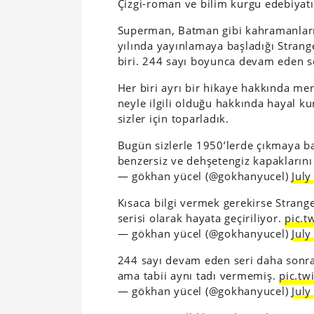
Çizgi-roman ve bilim kurgu edebiyatın
Superman, Batman gibi kahramanları
yılında yayınlamaya başladığı Stran
biri. 244 sayı boyunca devam eden ser
Her biri ayrı bir hikaye hakkında m
neyle ilgili olduğu hakkında hayal k
sizler için toparladık.
Bugün sizlerle 1950’lerde çıkmaya b
benzersiz ve dehşetengiz kapaklarını
— gökhan yücel (@gokhanyucel)
July
Kısaca bilgi vermek gerekirse Strang
serisi olarak hayata geçiriliyor.
pic.t
— gökhan yücel (@gokhanyucel)
July
244 sayı devam eden seri daha sonra 
ama tabii aynı tadı vermemiş.
pic.t
— gökhan yücel (@gokhanyucel)
July