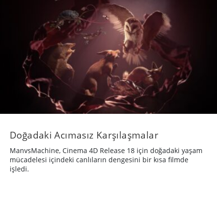
Doğadaki Acımasız Karşılaşmalar
ManvsMachine, Cinema 4D Release 18 için doğadaki yaşam
mücadelesi içindeki canlıların dengesini bir kısa filmde
işledi.