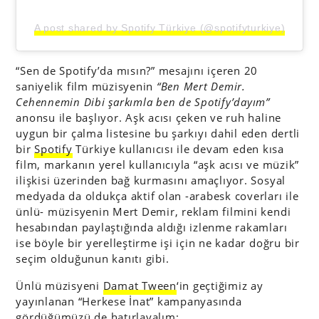
A post shared by Spotify Türkiye (@spotifyturkiye)
“Sen de Spotify’da mısın?” mesajını içeren 20
saniyelik film müzisyenin
“Ben Mert Demir.
Cehennemin Dibi şarkımla ben de Spotify’dayım”
anonsu ile başlıyor. Aşk acısı çeken ve ruh haline
uygun bir çalma listesine bu şarkıyı dahil eden dertli
bir
Spotify
Türkiye kullanıcısı ile devam eden kısa
film, markanın yerel kullanıcıyla “aşk acısı ve müzik”
ilişkisi üzerinden bağ kurmasını amaçlıyor. Sosyal
medyada da oldukça aktif olan -arabesk coverları ile
ünlü- müzisyenin Mert Demir, reklam filmini kendi
hesabından paylaştığında aldığı izlenme rakamları
ise böyle bir yerelleştirme işi için ne kadar doğru bir
seçim olduğunun kanıtı gibi.
Ünlü müzisyeni
Damat Tween
‘in geçtiğimiz ay
yayınlanan “Herkese İnat” kampanyasında
gördüğümüzü de hatırlayalım: