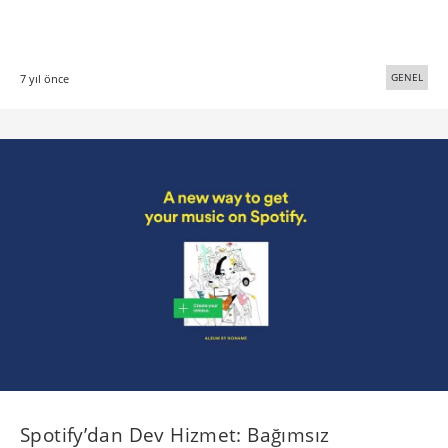
GENEL
7 yıl önce
Spotify’dan Dev Hizmet: Bağımsız