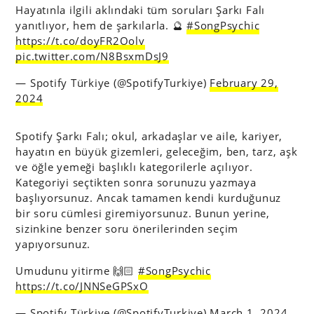
Hayatınla ilgili aklındaki tüm soruları Şarkı Falı
yanıtlıyor, hem de şarkılarla. 🔮
#SongPsychic
https://t.co/doyFR2Oolv
pic.twitter.com/N8BsxmDsJ9
— Spotify Türkiye (@SpotifyTurkiye)
February 29,
2024
Spotify Şarkı Falı; okul, arkadaşlar ve aile, kariyer,
hayatın en büyük gizemleri, geleceğim, ben, tarz, aşk
ve öğle yemeği başlıklı kategorilerle açılıyor.
Kategoriyi seçtikten sonra sorunuzu yazmaya
başlıyorsunuz. Ancak tamamen kendi kurduğunuz
bir soru cümlesi giremiyorsunuz. Bunun yerine,
sizinkine benzer soru önerilerinden seçim
yapıyorsunuz.
Umudunu yitirme 🙌🏻
#SongPsychic
https://t.co/JNNSeGPSxO
— Spotify Türkiye (@SpotifyTurkiye)
March 1, 2024