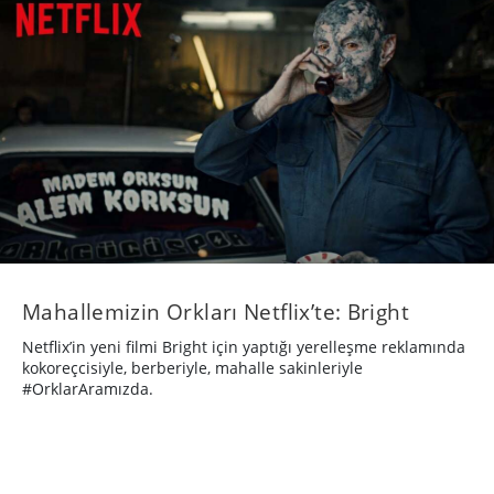
Mahallemizin Orkları Netflix’te: Bright
Netflix’in yeni filmi Bright için yaptığı yerelleşme reklamında
kokoreçcisiyle, berberiyle, mahalle sakinleriyle
#OrklarAramızda.