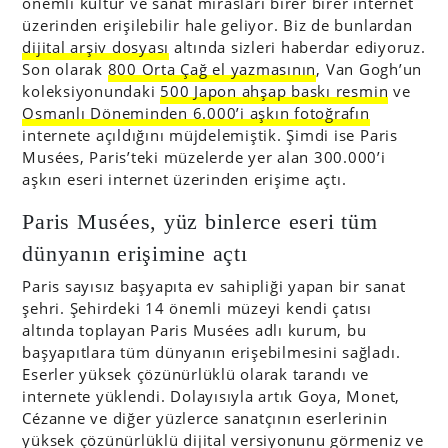
önemli kültür ve sanat mirasları birer birer internet
üzerinden erişilebilir hale geliyor. Biz de bunlardan
dijital arşiv dosyası
altında sizleri haberdar ediyoruz.
Son olarak
800 Orta Çağ el yazmasının
, Van Gogh’un
koleksiyonundaki
500 Japon ahşap baskı resmin
ve
Osmanlı Döneminden 6.000’i aşkın fotoğrafın
internete açıldığını müjdelemiştik. Şimdi ise Paris
Musées, Paris’teki müzelerde yer alan 300.000’i
aşkın eseri internet üzerinden erişime açtı.
Paris Musées, yüz binlerce eseri tüm
dünyanın erişimine açtı
Paris sayısız başyapıta ev sahipliği yapan bir sanat
şehri. Şehirdeki 14 önemli müzeyi kendi çatısı
altında toplayan Paris Musées adlı kurum, bu
başyapıtlara tüm dünyanın erişebilmesini sağladı.
Eserler yüksek çözünürlüklü olarak tarandı ve
internete yüklendi. Dolayısıyla artık Goya, Monet,
Cézanne ve diğer yüzlerce sanatçının eserlerinin
yüksek çözünürlüklü dijital versiyonunu görmeniz ve