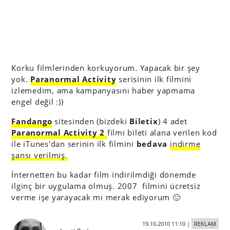
Korku filmlerinden korkuyorum. Yapacak bir şey
yok.
Paranormal Activity
serisinin ilk filmini
izlemedim, ama kampanyasını haber yapmama
engel değil :))
Fandango
sitesinden (bizdeki
Biletix
) 4 adet
Paranormal Activity 2
filmi bileti alana verilen kod
ile iTunes'dan serinin ilk filmini
bedava
indirme
şansı verilmiş.
İnternetten bu kadar film indirilmdiği dönemde
ilginç bir uygulama olmuş. 2007 filmini ücretsiz
verme işe yarayacak mı merak ediyorum 🙂
19.10.2010 11:10
|
REKLAM