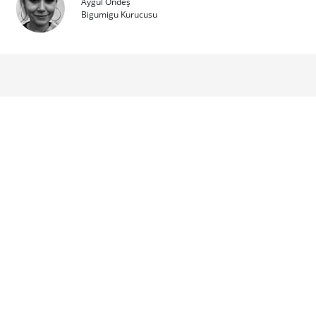
Aygül Öndeş
Bigumigu Kurucusu