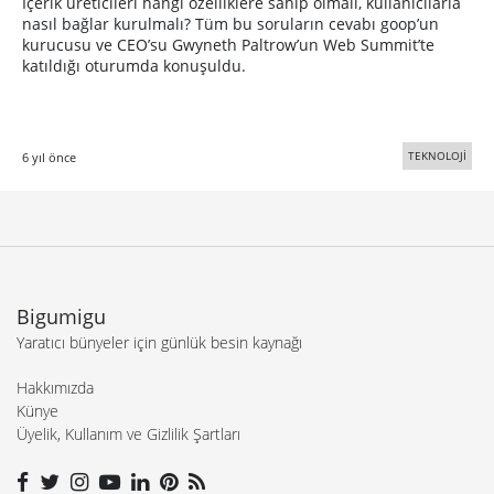
İçerik üreticileri hangi özelliklere sahip olmalı, kullanıcılarla
nasıl bağlar kurulmalı? Tüm bu soruların cevabı goop’un
kurucusu ve CEO’su Gwyneth Paltrow’un Web Summit’te
katıldığı oturumda konuşuldu.
TEKNOLOJİ
6 yıl önce
Bigumigu
Yaratıcı bünyeler için günlük besin kaynağı
Hakkımızda
Künye
Üyelik, Kullanım ve Gizlilik Şartları