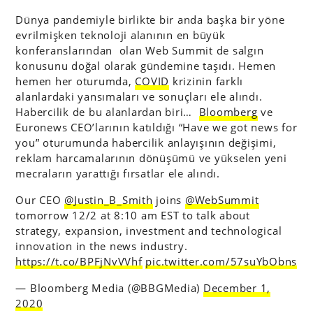
Dünya pandemiyle birlikte bir anda başka bir yöne
evrilmişken teknoloji alanının en büyük
konferanslarından olan Web Summit de salgın
konusunu doğal olarak gündemine taşıdı. Hemen
hemen her oturumda,
COVID
krizinin farklı
alanlardaki yansımaları ve sonuçları ele alındı.
Habercilik de bu alanlardan biri…
Bloomberg
ve
Euronews CEO’larının katıldığı “Have we got news for
you” oturumunda habercilik anlayışının değişimi,
reklam harcamalarının dönüşümü ve yükselen yeni
mecraların yarattığı fırsatlar ele alındı.
Our CEO
@Justin_B_Smith
joins
@WebSummit
tomorrow 12/2 at 8:10 am EST to talk about
strategy, expansion, investment and technological
innovation in the news industry.
https://t.co/BPFjNvVVhf
pic.twitter.com/57suYbObns
— Bloomberg Media (@BBGMedia)
December 1,
2020