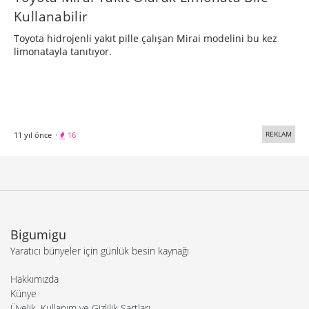
Kullanabilir
Toyota hidrojenli yakıt pille çalışan Mirai modelini bu kez
limonatayla tanıtıyor.
REKLAM
11 yıl önce
·
16
Bigumigu
Yaratıcı bünyeler için günlük besin kaynağı
Hakkımızda
Künye
Üyelik, Kullanım ve Gizlilik Şartları