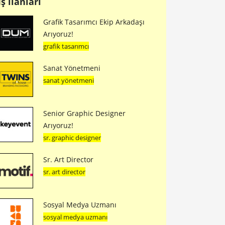
İş ilanları
Grafik Tasarımcı Ekip Arkadaşı
Arıyoruz!
grafik tasarımcı
Sanat Yönetmeni
sanat yönetmeni
Senior Graphic Designer
Arıyoruz!
sr. graphic designer
Sr. Art Director
sr. art director
Sosyal Medya Uzmanı
sosyal medya uzmanı