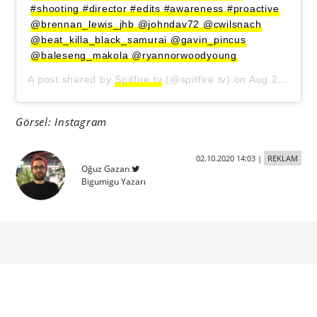
#shooting #director #edits #awareness #proactive
@brennan_lewis_jhb @johndav72 @cwilsnach
@beat_killa_black_samurai @gavin_pincus
@baleseng_makola @ryannorwoodyoung
A post shared by
Spitfire.tv
(@spitfire.tv) on
Aug 21, 2020 at 1:43am PDT
Görsel: Instagram
02.10.2020 14:03
|
REKLAM
Oğuz Gazan
Bigumigu Yazarı