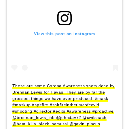
View this post on Instagram
These are some Corona Awareness spots done by
Brennan Lewis for Havas. They are by far the
grossest things we have ever produced. #mask
#maskup #spitfire #spitfireinthetimeofcovid
#shooting #director #edits #awareness #proactive
@brennan_lewis_jhb @johndav72 @cwilsnach
@beat_killa_black_samurai @gavin_pincus