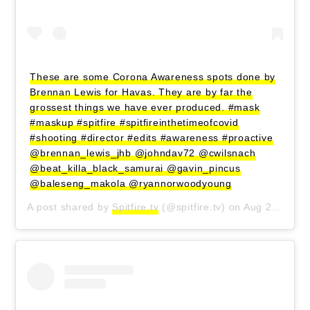
These are some Corona Awareness spots done by
Brennan Lewis for Havas. They are by far the
grossest things we have ever produced. #mask
#maskup #spitfire #spitfireinthetimeofcovid
#shooting #director #edits #awareness #proactive
@brennan_lewis_jhb @johndav72 @cwilsnach
@beat_killa_black_samurai @gavin_pincus
@baleseng_makola @ryannorwoodyoung
A post shared by
Spitfire.tv
(@spitfire.tv) on
Aug 21, 2020 at 1:42am PDT