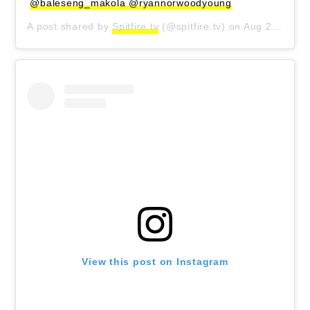
@baleseng_makola @ryannorwoodyoung
A post shared by
Spitfire.tv
(@spitfire.tv) on
Aug 21, 2020 at 1:40am PDT
View this post on Instagram