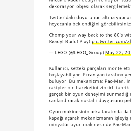
dekorasyon objesi olarak sergilemekt
Twitter’daki duyurunun altına yapılan
heyecanla beklendiğini görebilirsiniz
Chomp your way back to the 80's w
Ready! Build! Play!
pic.twitter.com/
— LEGO (@LEGO_Group)
May 22, 20
Kullanıcı, setteki parçaları monte e
başlayabiliyor. Ekran yan tarafına yerl
buluyor. Bu mekanizma; Pac-Man, Inky
rakiplerinin hareketini zincirli tahri
gerçek bir oyun deneyimi sunmadığın
canlandırarak nostalji duygusunu pek
Oyun makinesinin arka tarafında da k
kapağı açarak mekanizmanın işleyişin
minyatür oyun makinesinde Pac-Man o