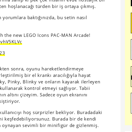
en hoşlanacağı türden bir iş ortaya çıkmış.
 yorumlara baktığınızda, bu setin nasıl
:
ith the new LEGO Icons PAC-MAN Arcade!
ZlvhV5KLVc
23
ttikten sonra, oyunu hareketlendirmeye
eştirilmiş bir el krankı aracılığıyla hayat
, Pinky, Blinky ve onların kayarak ilerleyen
k kullanarak kontrol etmeyi sağlıyor. Tabii
ın altını çizeyim. Sadece oyun ekranını
iştiriyor.
ullanıcıyı hoş sürprizler bekliyor. Buradadaki
i keşfedebiliyorsunuz. Burada bir de kendi
ynayan sevimli bir minifigür de gizlenmiş.