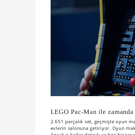
LEGO Pac-Man ile zamanda 
2.651 parçalık set, geçmişte oyun 
evlerin salonuna getiriyor. Oyun ma
Ancak o kadar detaylı ve hoş bir tasa