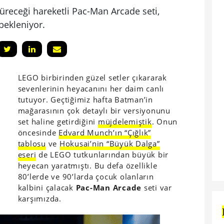
receği hareketli Pac-Man Arcade seti,
bekleniyor.
LEGO birbirinden güzel setler çıkararak
sevenlerinin heyacanını her daim canlı
tutuyor. Geçtiğimiz hafta Batman’in
mağarasının çok detaylı bir versiyonunu
set haline getirdiğini
müjdelemiştik
. Onun
öncesinde
Edvard Munch’ın “Çığlık”
tablosu
ve
Hokusai’nin “Büyük Dalga”
eseri
de LEGO tutkunlarından büyük bir
heyecan yaratmıştı. Bu defa özellikle
80’lerde ve 90’larda çocuk olanların
kalbini çalacak
Pac-Man Arcade
seti var
karşımızda.