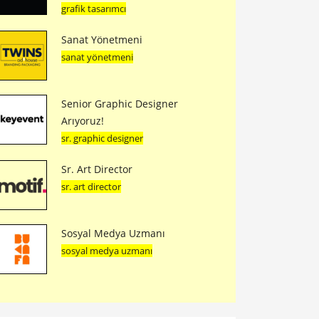
grafik tasarımcı
Sanat Yönetmeni
sanat yönetmeni
Senior Graphic Designer
Arıyoruz!
sr. graphic designer
Sr. Art Director
sr. art director
Sosyal Medya Uzmanı
sosyal medya uzmanı