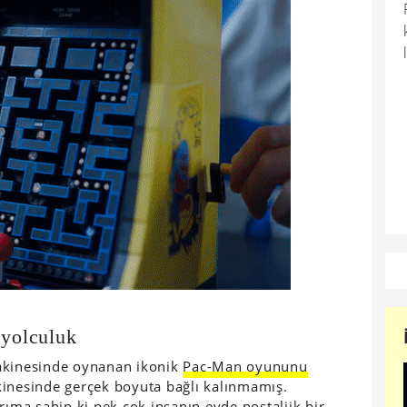
yolculuk
makinesinde oynanan ikonik
Pac-Man oyununu
kinesinde gerçek boyuta bağlı kalınmamış.
rıma sahip ki pek çok insanın evde nostaljik bir