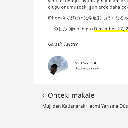
yeni teknolojik oyuncağın kullanılarak
oluşu önümüzdeki günlerde daha çok
iPhoneXで顔だけ光学迷彩っぽくなる
— のしぷ (@noshipu)
December 27, 
Görsel: Twitter
Mert Serim
Bigumigu Yazarı
Önceki makale
Muji'den Katlanarak Hacmi Yarısına Dü