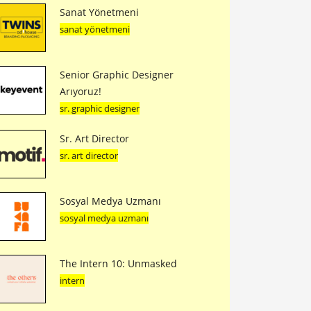
Sanat Yönetmeni
sanat yönetmeni
Senior Graphic Designer
Arıyoruz!
sr. graphic designer
Sr. Art Director
sr. art director
Sosyal Medya Uzmanı
sosyal medya uzmanı
The Intern 10: Unmasked
intern