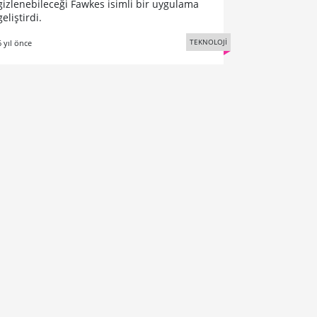
gizlenebileceği Fawkes isimli bir uygulama
geliştirdi.
TEKNOLOJİ
6 yıl önce