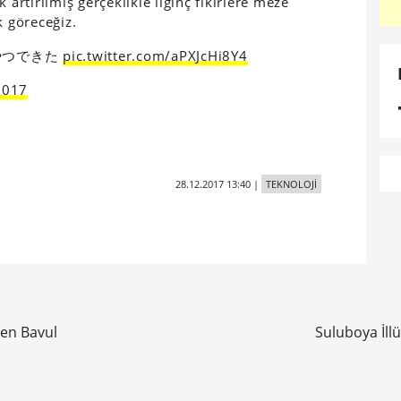
 artırılmış gerçeklikle ilginç fikirlere meze
 göreceğiz.
やつできた
pic.twitter.com/aPXJcHi8Y4
2017
28.12.2017 13:40
|
TEKNOLOJİ
şen Bavul
Suluboya İll