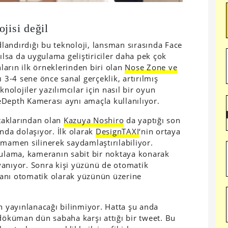
jisi değil
andırdığı bu teknoloji, lansman sırasında Face
nılsa da uygulama geliştiriciler daha pek çok
nların ilk örneklerinden biri olan
Nose Zone ve
kı 3-4 sene önce sanal gerçeklik, artırılmış
knolojiler yazılımcılar için nasıl bir oyun
eDepth Kamerası aynı amaçla kullanılıyor.
rtaklarından olan
Kazuya Noshiro
da yaptığı son
nda dolaşıyor. İlk olarak
DesignTAXI
‘nin ortaya
amamen silinerek saydamlaştırılabiliyor.
gulama, kameranın sabit bir noktaya konarak
yanıyor. Sonra kişi yüzünü de otomatik
planı otomatik olarak yüzünün üzerine
yayınlanacağı bilinmiyor. Hatta şu anda
 döküman dün sabaha karşı attığı bir tweet. Bu