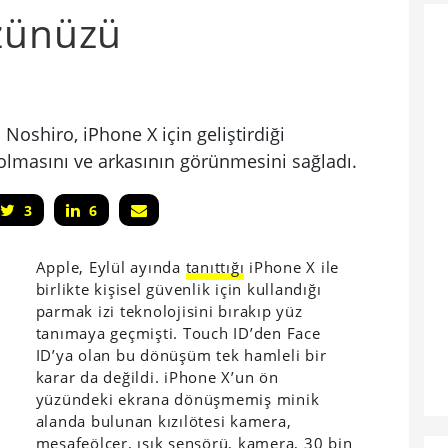
üzünüzü
n
Noshiro, iPhone X için geliştirdiği
lmasını ve arkasının görünmesini sağladı.
3
6
Apple, Eylül ayında
tanıttığı
iPhone X ile
birlikte kişisel güvenlik için kullandığı
parmak izi teknolojisini bırakıp yüz
tanımaya geçmişti. Touch ID’den Face
ID’ya olan bu dönüşüm tek hamleli bir
karar da değildi. iPhone X’un ön
yüzündeki ekrana dönüşmemiş minik
alanda bulunan kızılötesi kamera,
mesafeölçer, ışık sensörü, kamera, 30 bin