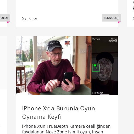
OLOJİ
TEKNOLOJİ
5 yıl önce
iPhone X’da Burunla Oyun
Oynama Keyfi
iPhone X’un TrueDepth Kamera özelliğinden
e
faydalanan Nose Zone isimli oyun, insan