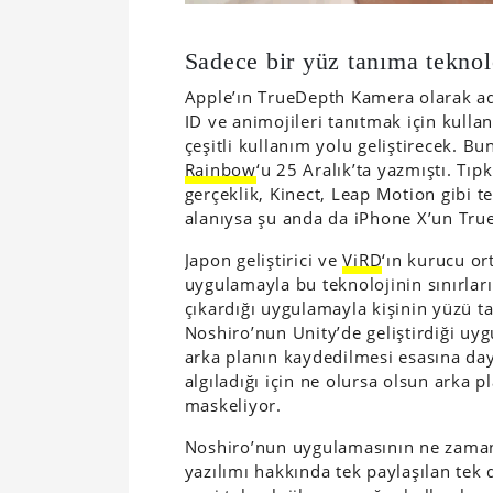
Sadece bir yüz tanıma teknolo
Apple’ın TrueDepth Kamera olarak adl
ID ve animojileri tanıtmak için kulla
çeşitli kullanım yolu geliştirecek. Bu
Rainbow
‘u 25 Aralık’ta yazmıştı. Tıp
gerçeklik, Kinect, Leap Motion gibi te
alanıysa şu anda da iPhone X’un Tru
Japon geliştirici ve
ViRD
‘ın kurucu o
uygulamayla bu teknolojinin sınırları
çıkardığı uygulamayla kişinin yüzü t
Noshiro’nun Unity’de geliştirdiği uy
arka planın kaydedilmesi esasına da
algıladığı için ne olursa olsun arka 
maskeliyor.
Noshiro’nun uygulamasının ne zaman 
yazılımı hakkında tek paylaşılan tek