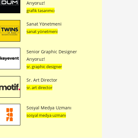
Arıyoruz!
grafik tasarımcı
Sanat Yönetmeni
sanat yönetmeni
Senior Graphic Designer
Arıyoruz!
sr. graphic designer
Sr. Art Director
sr. art director
Sosyal Medya Uzmanı
sosyal medya uzmanı