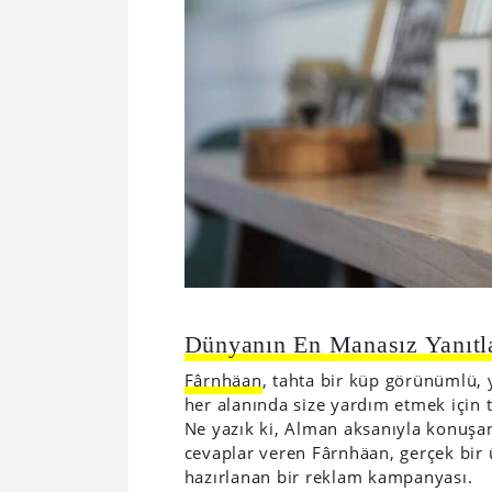
Dünyanın En Manasız Yanıtla
Fârnhäan
, tahta bir küp görünümlü, y
her alanında size yardım etmek için ta
Ne yazık ki, Alman aksanıyla konuş
cevaplar veren Fârnhäan, gerçek bir ü
hazırlanan bir reklam kampanyası.