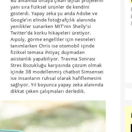
Bu anlamda ortaya çıkan dijital projelerin
yanı sıra fiziksel ürünler de kendini
gösterdi. Yapay zeka şu anda Adobe ve
Google’ın elinde fotoğrafçılık alanında
yenilikler sunarken MIT’nin Shelly’si
Twitter’da korku hikayeleri üretiyor.
Aipoly, görme engelliler için nesneleri
tanımlarken Chris ise otomobil içinde
fiziksel temasa ihtiyaç duymadan
asistanlık yapabiliyor. Travma Sonrası
Stres Bozukluğu karşısında çözüm olmak
içinde 3B modellenmiş chatbot Simsensei
ise insanların ruhsal olarak hafiflemesini
sağlıyor. Yıl boyunca yapay zeka alanında
dikkat çeken çalışmaları derledik.