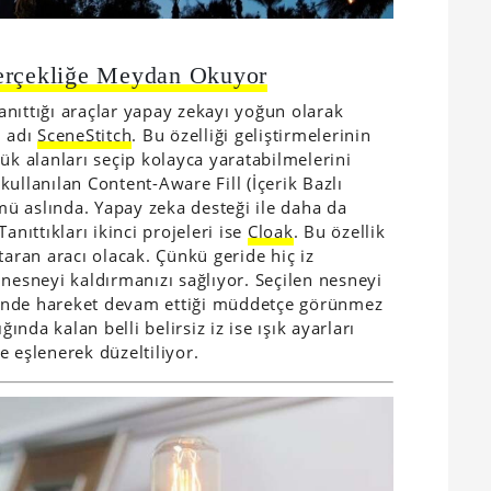
Gerçekliğe Meydan Okuyor
nıttığı araçlar yapay zekayı yoğun olarak
n adı
SceneStitch
. Bu özelliği geliştirmelerinin
ük alanları seçip kolayca yaratabilmelerini
ullanılan Content-Aware Fill (İçerik Bazlı
ü aslında. Yapay zeka desteği ile daha da
 Tanıttıkları ikinci projeleri ise
Cloak
. Bu özellik
taran aracı olacak. Çünkü geride hiç iz
 nesneyi kaldırmanızı sağlıyor. Seçilen nesneyi
inde hareket devam ettiği müddetçe görünmez
da kalan belli belirsiz iz ise ışık ayarları
 eşlenerek düzeltiliyor.