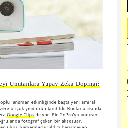
eyi Unutanlara Yapay Zeka Dopingi:
toplu lansman etkinliğinde başta yeni amiral
üzere birçok yeni ürün tanıtıldı. Bunlar arasında
era
Google Clips
de var. Bir GoPro’yu andıran
ğru anda fotoğraf çeken bir aksesuar.
yen Clips, kameralarla yıldızı barışmayan