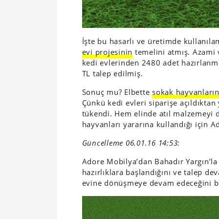
İşte bu hasarlı ve üretimde kullanı
evi projesinin
temelini atmış. Azami v
kedi evlerinden 2480 adet hazırlanmı
TL talep edilmiş.
Sonuç mu? Elbette
sokak hayvanların
Çünkü kedi evleri siparişe açıldıktan
tükendi. Hem elinde atıl malzemeyi 
hayvanları yararına kullandığı için A
Güncelleme 06.01.16 14:53:
Adore Mobilya’dan Bahadır Yargın’la i
hazırlıklara başlandığını ve talep de
evine dönüşmeye devam edeceğini bel