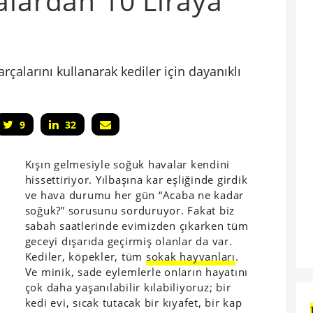
alardan 10 Liraya
çalarını kullanarak kediler için dayanıklı
9
32
Kışın gelmesiyle soğuk havalar kendini
hissettiriyor. Yılbaşına kar eşliğinde girdik
ve hava durumu her gün “Acaba ne kadar
soğuk?” sorusunu sorduruyor. Fakat biz
sabah saatlerinde evimizden çıkarken tüm
geceyi dışarıda geçirmiş olanlar da var.
Kediler, köpekler, tüm
sokak hayvanları
.
Ve minik, sade eylemlerle onların hayatını
çok daha yaşanılabilir kılabiliyoruz; bir
kedi evi, sıcak tutacak bir kıyafet, bir kap