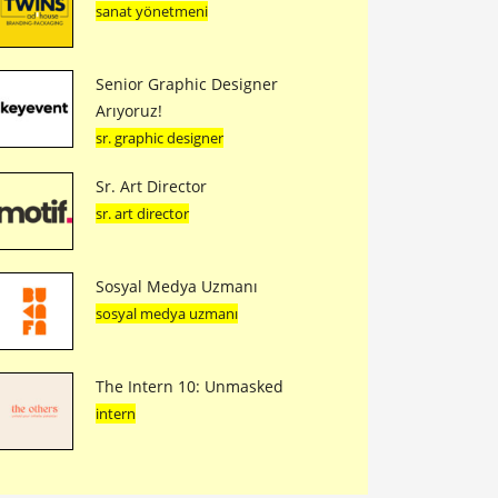
sanat yönetmeni
Senior Graphic Designer
Arıyoruz!
sr. graphic designer
Sr. Art Director
sr. art director
Sosyal Medya Uzmanı
sosyal medya uzmanı
The Intern 10: Unmasked
intern