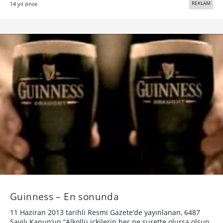
REKLAM
14 yıl önce
Guinness – En sonunda
11 Haziran 2013 tarihli Resmi Gazete’de yayınlanan, 6487
Sayılı Kanun’un “Alkollü içkilerin her ne surette olursa olsun