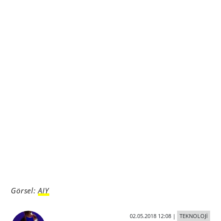
Görsel:
AIY
02.05.2018 12:08
|
TEKNOLOJİ