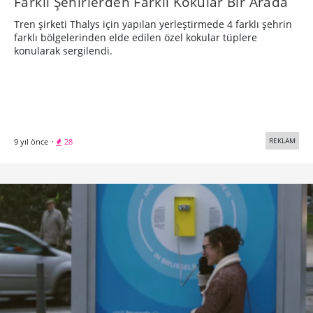
REKLAM
9 yıl önce
·
28
Brükselliye Sorun: Brüksel Seyahat Etmek