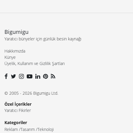
Yaratıcı bünyeler için günlük besin kaynağı
Hakkımızda
Künye
Üyelik, Kullanım ve Gizlilik Şartları
© 2005 - 2026 Bigumigu Ltd.
Özel İçerikler
Yaratıcı Fikirler
Kategoriler
Reklam
Tasarım
Teknoloji
Çalışmanızı gönderin
İş ilanı yayınlayın
Reklam ve sponsorluk seçeneklerini inceleyin