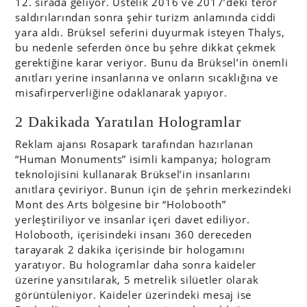
12. sırada geliyor. Üstelik 2016 ve 2017’deki terör
saldırılarından sonra şehir turizm anlamında ciddi
yara aldı. Brüksel seferini duyurmak isteyen Thalys,
bu nedenle seferden önce bu şehre dikkat çekmek
gerektiğine karar veriyor. Bunu da Brüksel’in önemli
anıtları yerine insanlarına ve onların sıcaklığına ve
misafirperverliğine odaklanarak yapıyor.
2 Dakikada Yaratılan Hologramlar
Reklam ajansı Rosapark tarafından hazırlanan
“Human Monuments” isimli kampanya; hologram
teknolojisini kullanarak Brüksel’in insanlarını
anıtlara çeviriyor. Bunun için de şehrin merkezindeki
Mont des Arts bölgesine bir “Holobooth”
yerleştiriliyor ve insanlar içeri davet ediliyor.
Holobooth, içerisindeki insanı 360 dereceden
tarayarak 2 dakika içerisinde bir hologamını
yaratıyor. Bu hologramlar daha sonra kaideler
üzerine yansıtılarak, 5 metrelik silüetler olarak
görüntüleniyor. Kaideler üzerindeki mesaj ise