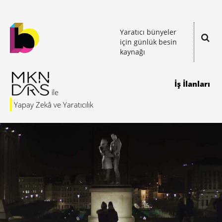
Yaratıcı bünyeler
için günlük besin
kaynağı
İş İlanları
Yapay Zekâ ve Yaratıcılık