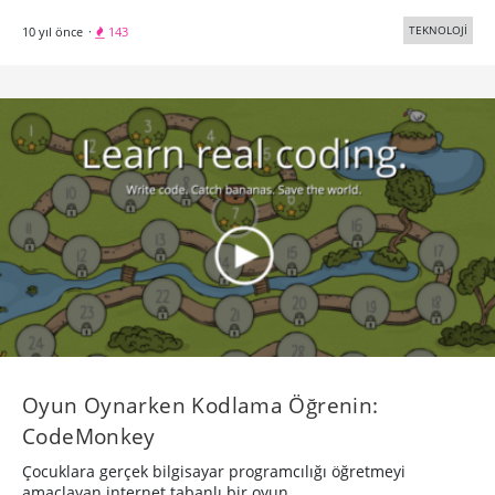
TEKNOLOJİ
10 yıl önce
·
143
Oyun Oynarken Kodlama Öğrenin:
CodeMonkey
Çocuklara gerçek bilgisayar programcılığı öğretmeyi
amaçlayan internet tabanlı bir oyun