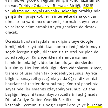
vermek ve İŞKUR’un eğitimleri için konu hazırlamak
da var.
Türkiye Odalar ve Borsalar Birliği
,
İŞKUR
ve
Çalışma ve Sosyal Güvenlik Bakanlığı
ortaklığında
geliştirilen proje kobilerin internette daha çok var
olmalarına yardımcı olurken iş kurmak isteyenlere
ve sektöre adım atmak isteyen gençlere de destek
olacak.
Ücretsiz kurstan faydalanmak için siteye Google
kimliğinizle kayıt olduktan sonra dilediğiniz konuyu
seçebileceğiniz gibi, dilerseniz size özel bir plan da
sunulabiliyor. Kurs içerikleri alanında uzman
isimlerin anlattığı videolardan oluşan derslerden
kurulmuş. Her konudaki ilgili ders videolarını izliyor,
transkript üzerinden takip edebiliyorsunuz. Ayrıca
bilginizi sınayabileyeceğiniz ya da öğrendiklerinizi
hatırlatacak testler de sunulmuş. Kontrol paneliniz
sayesinde ilerlemenizi izleyebiliyorsunuz. 23 ana
başlığın hepsini tamamlayıp rozetlerini açtığınızda
Dijital Atölye Online Yeterlik Sertifikasını
kazanabiliyorsunuz. Google Dijital Atölye’ye
buradan