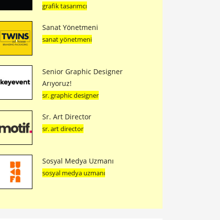
grafik tasarımcı
Sanat Yönetmeni
sanat yönetmeni
Senior Graphic Designer
Arıyoruz!
sr. graphic designer
Sr. Art Director
sr. art director
Sosyal Medya Uzmanı
sosyal medya uzmanı