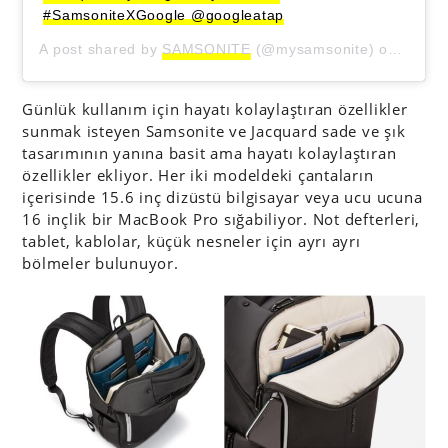
#SamsoniteXGoogle @googleatap
A post shared by
SAMSONITE
(@mysamsonite) on
Oct 6,
Günlük kullanım için hayatı kolaylaştıran özellikler
sunmak isteyen Samsonite ve Jacquard sade ve şık
tasarımının yanına basit ama hayatı kolaylaştıran
özellikler ekliyor. Her iki modeldeki çantaların
içerisinde 15.6 inç dizüstü bilgisayar veya ucu ucuna
16 inçlik bir MacBook Pro sığabiliyor. Not defterleri,
tablet, kablolar, küçük nesneler için ayrı ayrı
bölmeler bulunuyor.