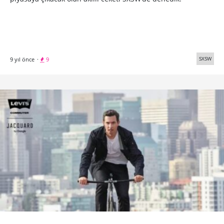
SXSW
9 yıl önce
·
9