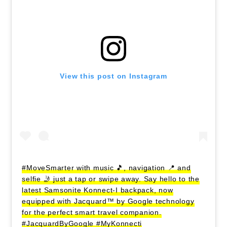
View this post on Instagram
#MoveSmarter with music 🎵, navigation 📍 and
selfie 🤳 just a tap or swipe away. Say hello to the
latest Samsonite Konnect-I backpack, now
equipped with Jacquard™ by Google technology
for the perfect smart travel companion.
#JacquardByGoogle #MyKonnecti