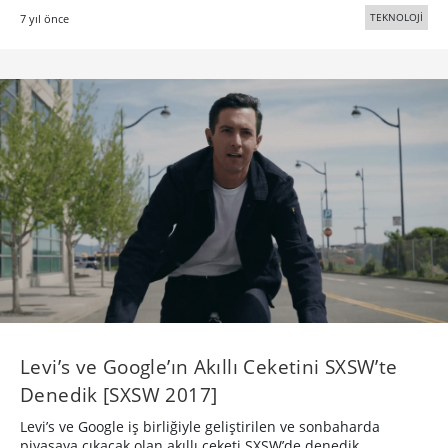
TEKNOLOJİ
7 yıl önce
Levi’s ve Google’ın Akıllı Ceketini SXSW’te
Denedik [SXSW 2017]
Levi’s ve Google iş birliğiyle geliştirilen ve sonbaharda
piyasaya çıkacak olan akıllı ceketi SXSW’de denedik.