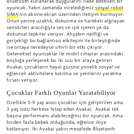
Bluetooth kullanarak duygularını ifade edebilen bir
oyuncak. Yakın zamanda incelediğimiz
sosyal robot
SIMA
‘nın aksine ekran üzerinden iletişim kurmuyor.
Onun yerine uzaklık, dokunma ve hareketi algılayan
sensörleri aracılığıyla ses ve ışık içeren ya da
dokunsal tepkiler veriyor. Ahşabın naifliği ve
gerçekliği bu bağlantısız etkileşim ile birleştiğinde
ise ortaya neredeyse sihirli bir etki çıkıyor.
Geleneksel oyuncaklar ile mobil cihazlar arasındaki
boşluğa yerleşerek bu iki ucu bir araya getiren
Avakai; çocukların hayal gücüne yönelik sosyal ve
eğlenceli aktivitelere katılma ve yenilerini yaratma
fırsatı veriyor.
Çocuklar Farklı Oyunlar Yaratabiliyor
Özellikle 5-9 yaş arası çocuklar için geliştirilen ama
3 yaş üstü herkese hitap eden Avakai; Avakai tek
başına performans alabileceğiniz bir oyuncak. Ama
birden fazla bebek olduğunda, eğlence ikiye
katlanıyor. İki Avakai yakın mesafede Bluetooth