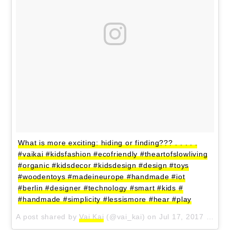
What is more exciting: hiding or finding??? . . . . .
#vaikai #kidsfashion #ecofriendly #theartofslowliving
#organic #kidsdecor #kidsdesign #design #toys
#woodentoys #madeineurope #handmade #iot
#berlin #designer #technology #smart #kids #
#handmade #simplicity #lessismore #hear #play
A post shared by
Vai Kai
(@vai_kai) on
Jul 17, 2017 at 6:07am PDT