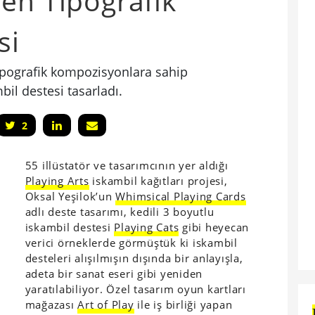
en Tipografik
si
ipografik kompozisyonlara sahip
bil destesi tasarladı.
2
55 illüstatör ve tasarımcının yer aldığı
Playing Arts
iskambil kağıtları projesi,
Oksal Yeşilok’un
Whimsical Playing Cards
adlı deste tasarımı, kedili 3 boyutlu
iskambil destesi
Playing Cats
gibi heyecan
verici örneklerde görmüştük ki iskambil
desteleri alışılmışın dışında bir anlayışla,
adeta bir sanat eseri gibi yeniden
yaratılabiliyor. Özel tasarım oyun kartları
mağazası
Art of Play
ile iş birliği yapan