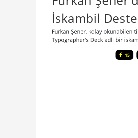
Furkan Şener’d
İskambil Deste
Furkan Şener, kolay okunabilen t
Typographer's Deck adlı bir iskam
15