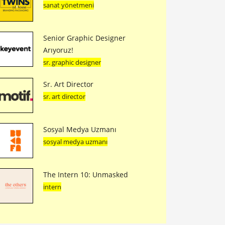
sanat yönetmeni
Senior Graphic Designer
Arıyoruz!
sr. graphic designer
Sr. Art Director
sr. art director
Sosyal Medya Uzmanı
sosyal medya uzmanı
The Intern 10: Unmasked
intern