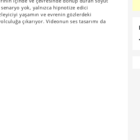
rinin içinde ve çevresinde dönüp duran soyut
r senaryo yok, yalnızca hipnotize edici
zleyiciyi yaşamın ve evrenin gözlerdeki
yolculuğa çıkarıyor. Videonun ses tasarımı da