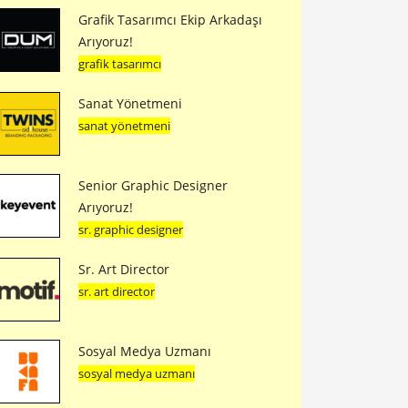
Grafik Tasarımcı Ekip Arkadaşı
Arıyoruz!
grafik tasarımcı
Sanat Yönetmeni
sanat yönetmeni
Senior Graphic Designer
Arıyoruz!
sr. graphic designer
Sr. Art Director
sr. art director
Sosyal Medya Uzmanı
sosyal medya uzmanı