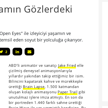
şamın Gözlerdeki
Open Eyes" ile izleyiciyi yaşamın ve
temsil eden soyut bir yolculuğa çıkarıyor.
2
ABD’li animatör ve sanatçı
Jake Fried
elle
çizilmiş deneysel animasyonlarıyla
yıllardır yakından takip ettiğimiz bir isim.
Bilincini kapatarak kahve ve mürekkeple
ürettiği
Brain Lapse
, 1.500 katmandan
oluşan kolajlı animasyonu
Paper Trail
gibi
unutulmaz işlere imza atmıştı. En son da
bir portreden 1.440 farklı sahne ürettiği
Brain Wave
ile yer vermiştik kendisine. Bu