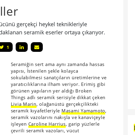
ller
ücünü gerçekçi heykel teknikleriyle
daklanan seramik eserler ortaya çıkarıyor.
1
Seramiğin sert ama aynı zamanda hassas
yapısı, İstenilen şekle kolayca
sokulabilmesi sanatçıların üretimlerine ve
yaratıcılıklarına ilham veriyor. Erimiş gibi
görünen yapıların yer aldığı Broken
Things adlı seramik serisiyle dikkat çeken
Livia Marin
, olağanüstü gerçekçilikteki
seramik kıyafetleriyle
Masami Yamamoto
,
seramik vazolarını nakışla ve kanaviçeyle
işleyen
Caroline Harrius
, garip yüzlerle
çevrili seramik vazoları, vücut