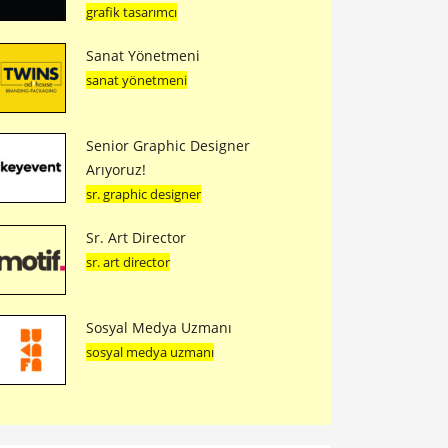
grafik tasarımcı
Sanat Yönetmeni
sanat yönetmeni
Senior Graphic Designer
Arıyoruz!
sr. graphic designer
Sr. Art Director
sr. art director
Sosyal Medya Uzmanı
sosyal medya uzmanı