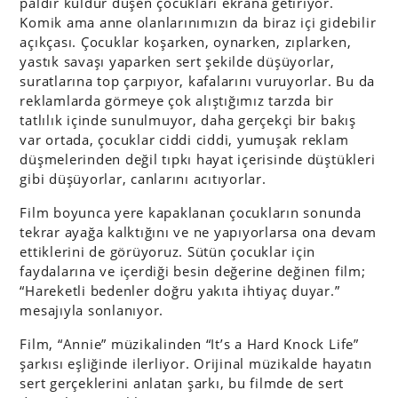
paldır küldür düşen çocukları ekrana getiriyor.
Komik ama anne olanlarınımızın da biraz içi gidebilir
açıkçası. Çocuklar koşarken, oynarken, zıplarken,
yastık savaşı yaparken sert şekilde düşüyorlar,
suratlarına top çarpıyor, kafalarını vuruyorlar. Bu da
reklamlarda görmeye çok alıştığımız tarzda bir
tatlılık içinde sunulmuyor, daha gerçekçi bir bakış
var ortada, çocuklar ciddi ciddi, yumuşak reklam
düşmelerinden değil tıpkı hayat içerisinde düştükleri
gibi düşüyorlar, canlarını acıtıyorlar.
Film boyunca yere kapaklanan çocukların sonunda
tekrar ayağa kalktığını ve ne yapıyorlarsa ona devam
ettiklerini de görüyoruz. Sütün çocuklar için
faydalarına ve içerdiği besin değerine değinen film;
“Hareketli bedenler doğru yakıta ihtiyaç duyar.”
mesajıyla sonlanıyor.
Film, “Annie” müzikalinden “It’s a Hard Knock Life”
şarkısı eşliğinde ilerliyor. Orijinal müzikalde hayatın
sert gerçeklerini anlatan şarkı, bu filmde de sert